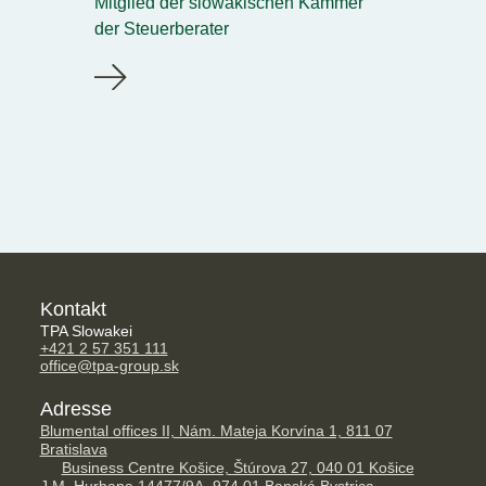
Mitglied der slowakischen Kammer
der Steuerberater
Kontakt
TPA Slowakei
+421 2 57 351 111
office@tpa-group.sk
Adresse
Blumental offices II, Nám. Mateja Korvína 1, 811 07
Bratislava
Business Centre Košice, Štúrova 27, 040 01 Košice