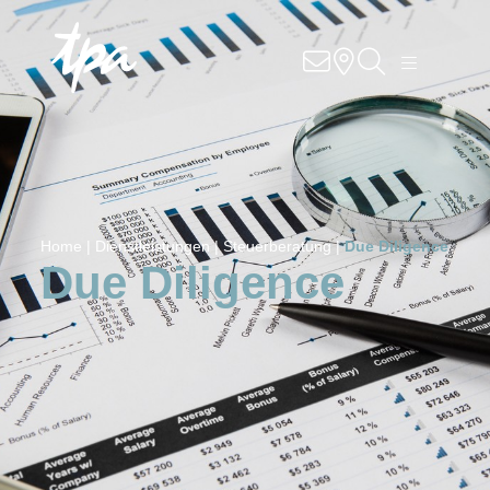
Know-how
Dienstleistungen
Branchen
Home |
Dienstleistungen |
Steuerberatung |
Due Diligence
Über uns
Due Diligence
Contact
Standorte
DE
EN
SK