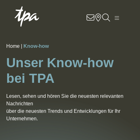
Know-how
Dienstleistungen
Home |
Know-how
Branchen
Unser Know-how
Über uns
bei TPA
Contact
Lesen, sehen und hören Sie die neuesten relevanten
Nachrichten
Standorte
über die neuesten Trends und Entwicklungen für Ihr
Unternehmen.
DE
EN
SK