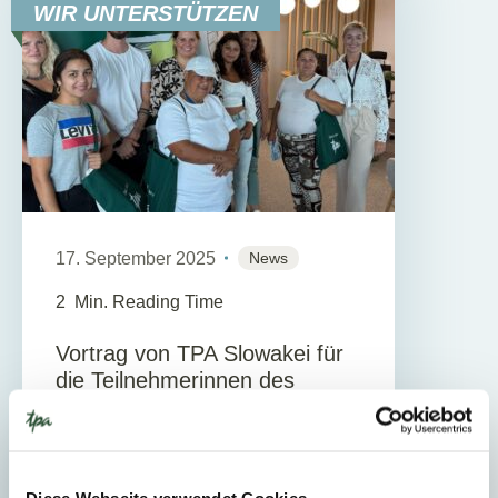
WIR UNTERSTÜTZEN
17. September 2025
News
2
Min. Reading Time
Vortrag von TPA Slowakei für
die Teilnehmerinnen des
UFÜR-Frauenprogramms
Zusammenarbeit mit Karpatská
nadácia Wir bei TPA Slovakia