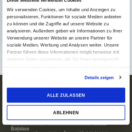
Diese Webseite verwendet Cookies
glauben, dass die besten Dinge
passieren, wenn Menschen
Wir verwenden Cookies, um Inhalte und Anzeigen zu
zusammenkommen und ihre
personalisieren, Funktionen für soziale Medien anbieten
Erfahrungen austaus...
zu können und die Zugriffe auf unsere Website zu
analysieren. Außerdem geben wir Informationen zu Ihrer
Verwendung unserer Website an unsere Partner für
soziale Medien, Werbung und Analysen weiter. Unsere
Partner führen diese Informationen möglicherweise mit
weiteren Daten zusammen, die Sie ihnen bereitgestellt
haben oder die sie im Rahmen Ihrer Nutzung der Dienste
gesammelt haben.
Details zeigen
Kontakt
ALLE ZULASSEN
TPA Slowakei
+421 2 57 351 111
office@tpa-group.sk
ABLEHNEN
Adresse
Blumental offices II, Nám. Mateja Korvína 1, 811 07
Bratislava