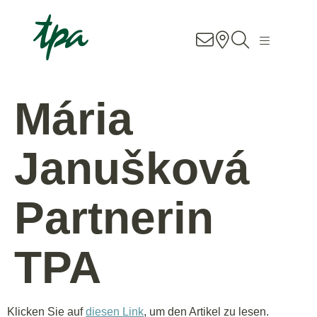
Know-how
Dienstleistungen
Mária
Branchen
Janušková
Über uns
Partnerin
Contact
Standorte
TPA
DE
EN
SK
Klicken Sie auf
diesen Link
, um den Artikel zu lesen.