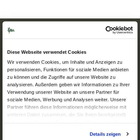
Kontakt
TPA Slowakei
+421 2 57 351 111
office@tpa-group.sk
Diese Webseite verwendet Cookies
Wir verwenden Cookies, um Inhalte und Anzeigen zu
Adresse
personalisieren, Funktionen für soziale Medien anbieten
Blumental offices II, Nám. Mateja Korvína 1, 811 07
Bratislava
zu können und die Zugriffe auf unsere Website zu
Business Centre Košice, Štúrova 27, 040 01 Košice
analysieren. Außerdem geben wir Informationen zu Ihrer
J.M. Hurbana 14477/9A, 974 01 Banská Bystrica
Verwendung unserer Website an unsere Partner für
Öffnungszeiten
soziale Medien, Werbung und Analysen weiter. Unsere
Mo - Fr: 08:00 – 17:00
Partner führen diese Informationen möglicherweise mit
Links
weiteren Daten zusammen, die Sie ihnen bereitgestellt
Know-how
haben oder die sie im Rahmen Ihrer Nutzung der Dienste
gesammelt haben.
Dienstleistungen
Details zeigen