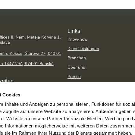
Links
fices II, Nám. Mateja Korvína 1,
Know-how
islava
Dienstleistungen
ntre Košice, Štúrova 27, 040 01
Branchen
na 14477/9A, 974 01 Banská
Über uns
Presse
zeiten
TPA Gruppe
:00 – 17:00
t Cookies
 Inhalte und Anzeigen zu personalisieren, Funktionen für sozia
e Zugriffe auf unsere Website zu analysieren. Außerdem geben w
er Website an unsere Partner für soziale Medien, Werbung und 
Imprint
Datenschutzbestimmungen
se Informationen möglicherweise mit weiteren Daten zusammen, 
Der Schutz Personenbezogener Date
 die sie im Rahmen Ihrer Nutzung der Dienste gesammelt haben.