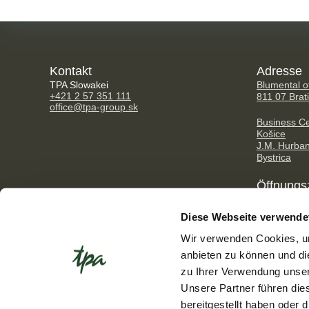
Kontakt
Adresse
TPA Slowakei
Blumental of
+421 2 57 351 111
811 07 Brat
office@tpa-group.sk
Business Ce
Košice
J.M. Hurba
Bystrica
Öffnungs
Mo - Fr: 08
Diese Webseite verwende
Wir verwenden Cookies, um
anbieten zu können und di
zu Ihrer Verwendung unser
Unsere Partner führen die
bereitgestellt haben oder