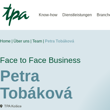
Know-how
Dienstleistungen
Branch
Home |
Über uns |
Team |
Petra Tobáková
Face to Face Business
Petra
Tobáková
TPA Košice