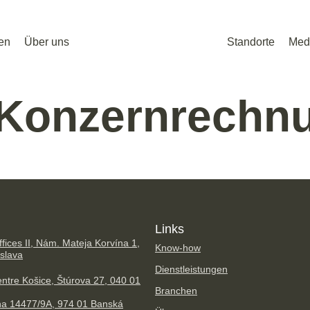
en
Über uns
Standorte
Med
Konzernrechn
Links
fices II, Nám. Mateja Korvína 1,
Know-how
islava
Dienstleistungen
ntre Košice, Štúrova 27, 040 01
Branchen
na 14477/9A, 974 01 Banská