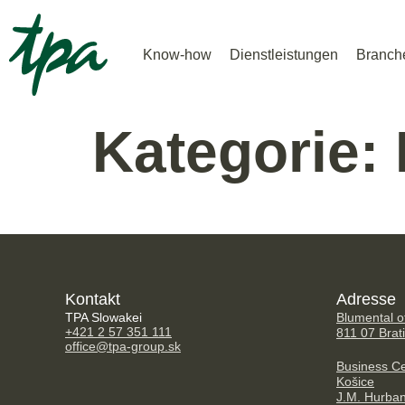
Know-how
Dienstleistungen
Branch
Kategorie:
Kontakt
Adresse
TPA Slowakei
Blumental of
+421 2 57 351 111
811 07 Brat
office@tpa-group.sk
Business Ce
Košice
J.M. Hurba