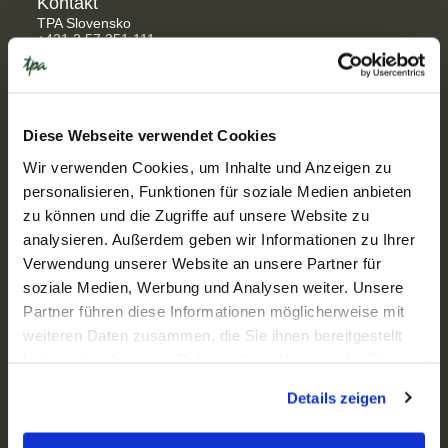
Kontakt
SK
EN
DE
TPA Slovensko
+421 2 57 351 111
kontakt@tpa-group.sk
Adresa
Blumental offices II, Nám. Mateja Korvína 1, 811 07
Bratislava
Diese Webseite verwendet Cookies
Business centre Košice, Štúrova 27, 040 01 Košice
Wir verwenden Cookies, um Inhalte und Anzeigen zu
Ulica J.M. Hurbana 14477/9A, 974 01 Banská Bystrica
personalisieren, Funktionen für soziale Medien anbieten
zu können und die Zugriffe auf unsere Website zu
Otváracie hodiny
analysieren. Außerdem geben wir Informationen zu Ihrer
Pon - Pia: 08:00 – 17:00
Verwendung unserer Website an unsere Partner für
Odkazy
soziale Medien, Werbung und Analysen weiter. Unsere
Know-how
Partner führen diese Informationen möglicherweise mit
Služby
weiteren Daten zusammen, die Sie ihnen bereitgestellt
Sektory
haben oder die sie im Rahmen Ihrer Nutzung der Dienste
gesammelt haben.
O nás
Details zeigen
Kariéra