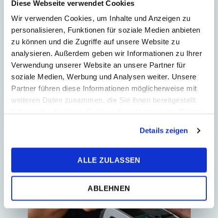
Diese Webseite verwendet Cookies
Quellensteuer und
Wir verwenden Cookies, um Inhalte und Anzeigen zu
Fahrzeugmeldung ab 2026
personalisieren, Funktionen für soziale Medien anbieten
Die Finanzdirektion der Slowakischen
zu können und die Zugriffe auf unsere Website zu
Republik hat neue Formulare
analysieren. Außerdem geben wir Informationen zu Ihrer
veröffentlicht für: die Meldung über die
Verwendung unserer Website an unsere Partner für
Nutzung eines Kraftfahrzeugs zu
soziale Medien, Werbung und Analysen weiter. Unsere
geschäftlichen Zwec...
Partner führen diese Informationen möglicherweise mit
weiteren Daten zusammen, die Sie ihnen bereitgestellt
haben oder die sie im Rahmen Ihrer Nutzung der Dienste
gesammelt haben.
Details zeigen
ALLE ZULASSEN
ABLEHNEN