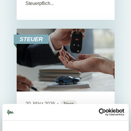
Steuerpflich...
STEUER
20. März 2026
News
2
Min. Reading Time
Neue Formulare zur