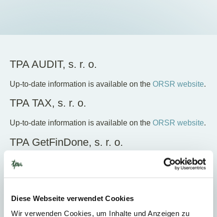
EN
DE
SK
TPA AUDIT, s. r. o.
Up-to-date information is available on the
ORSR website
.
TPA TAX, s. r. o.
Up-to-date information is available on the
ORSR website
.
TPA GetFinDone, s. r. o.
Up-to-date information is available on the
ORSR website
.
Pictures and rights
Diese Webseite verwendet Cookies
Wir verwenden Cookies, um Inhalte und Anzeigen zu