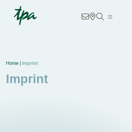
Know-how
Services
Industries
Home |
Imprint
About Us
Imprint
Career
Contact
Locations