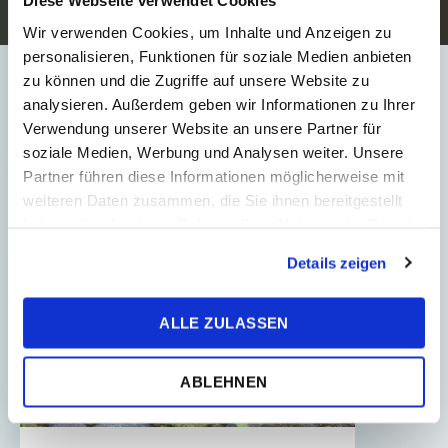
Diese Webseite verwendet Cookies
Das Ministerium für Arbeit, Soziales
Wir verwenden Cookies, um Inhalte und Anzeigen zu
und Familie der Slowakischen
personalisieren, Funktionen für soziale Medien anbieten
Republik hat eine Erhöhung der
zu können und die Zugriffe auf unsere Website zu
Verpflegungspauschalen für
analysieren. Außerdem geben wir Informationen zu Ihrer
Inlandsdienstreisen angekündigt, ...
Verwendung unserer Website an unsere Partner für
soziale Medien, Werbung und Analysen weiter. Unsere
Partner führen diese Informationen möglicherweise mit
weiteren Daten zusammen, die Sie ihnen bereitgestellt
haben oder die sie im Rahmen Ihrer Nutzung der Dienste
STEUERTIPP
gesammelt haben.
Details zeigen
ALLE ZULASSEN
ABLEHNEN