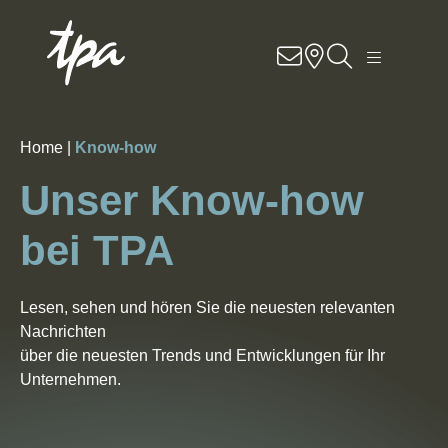
Know-how
Dienstleistungen
Home |
Know-how
Branchen
Unser Know-how
Über uns
bei TPA
Contact
Lesen, sehen und hören Sie die neuesten relevanten
Nachrichten
Standorte
über die neuesten Trends und Entwicklungen für Ihr
Unternehmen.
DE
EN
SK