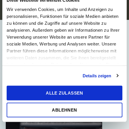
Diese Webseite verwendet Cookies
Organisationen bei TPA
Wir verwenden Cookies, um Inhalte und Anzeigen zu
Bei TPA verstehen wir die
personalisieren, Funktionen für soziale Medien anbieten
Zusammenarbeit mit dem Non-Profit-
zu können und die Zugriffe auf unsere Website zu
Sektor als festen Bestandteil unserer
analysieren. Außerdem geben wir Informationen zu Ihrer
gesellschaftlichen Verantwortung und
Verwendung unserer Website an unsere Partner für
Unternehmenswerte. Dab...
soziale Medien, Werbung und Analysen weiter. Unsere
Partner führen diese Informationen möglicherweise mit
weiteren Daten zusammen, die Sie ihnen bereitgestellt
haben oder die sie im Rahmen Ihrer Nutzung der Dienste
gesammelt haben.
Details zeigen
ALLE ZULASSEN
ABLEHNEN