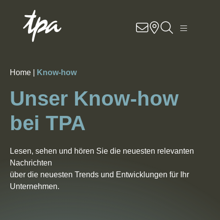
Know-how
Dienstleistungen
Home |
Know-how
Branchen
Unser Know-how
Über uns
bei TPA
Contact
Lesen, sehen und hören Sie die neuesten relevanten
Nachrichten
Standorte
über die neuesten Trends und Entwicklungen für Ihr
Unternehmen.
DE
EN
SK