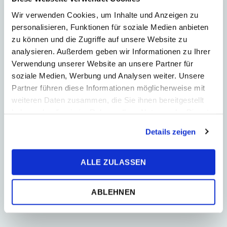
Löhne
Wir verwenden Cookies, um Inhalte und Anzeigen zu
personalisieren, Funktionen für soziale Medien anbieten
Firma
zu können und die Zugriffe auf unsere Website zu
analysieren. Außerdem geben wir Informationen zu Ihrer
Mitarbeiter
Verwendung unserer Website an unsere Partner für
soziale Medien, Werbung und Analysen weiter. Unsere
Unternehmensberatung
Partner führen diese Informationen möglicherweise mit
weiteren Daten zusammen, die Sie ihnen bereitgestellt
Newsletter
haben oder die sie im Rahmen Ihrer Nutzung der Dienste
gesammelt haben.
Details zeigen
Kontakt
ALLE ZULASSEN
Mária Janušková
Partnerin
ABLEHNEN