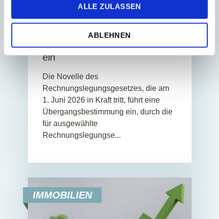
ALLE ZULASSEN
Rechnungslegungsgesetzes
führt eine vorübergehende
Ausnahme von der
ABLEHNEN
Nachhaltigkeitsberichterstattung
ein
Die Novelle des
Rechnungslegungsgesetzes, die am
1. Juni 2026 in Kraft tritt, führt eine
Übergangsbestimmung ein, durch die
für ausgewählte
Rechnungslegungse...
IMMOBILIEN