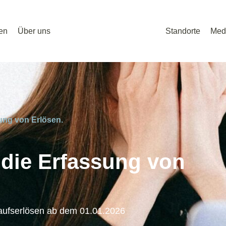
en
Über uns
Standorte
Med
ung von Erlösen.
 die Erfassung von
kaufserlösen ab dem 01.01.2026