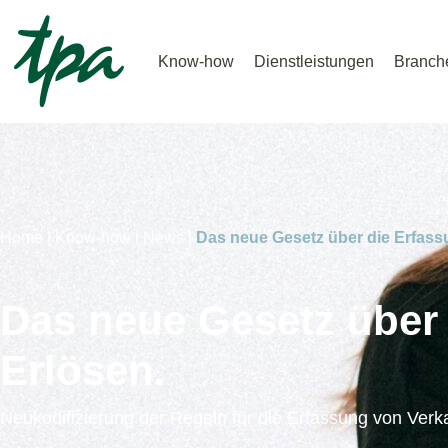
Know-how
Dienstleistungen
Branch
Home |
Know-how |
News |
Das neue Gesetz über die Erfass
Das neue Gesetz über
Erlösen.
Neukodifizierung der Regeln für die Erfassung von Ver