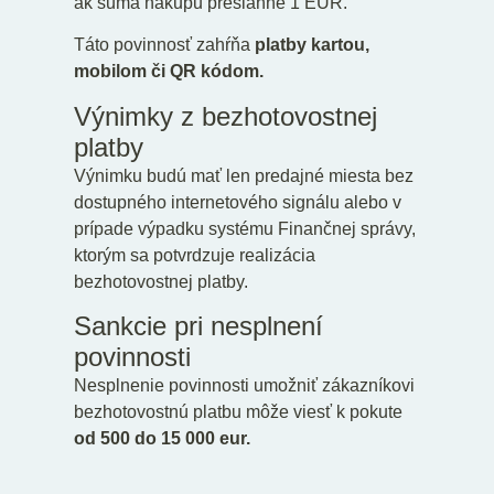
ak suma nákupu presiahne 1 EUR.
Táto povinnosť zahŕňa
platby kartou,
mobilom či QR kódom.
Výnimky z bezhotovostnej
platby
Výnimku budú mať len predajné miesta bez
dostupného internetového signálu alebo v
prípade výpadku systému Finančnej správy,
ktorým sa potvrdzuje realizácia
bezhotovostnej platby.
Sankcie pri nesplnení
povinnosti
Nesplnenie povinnosti umožniť zákazníkovi
bezhotovostnú platbu môže viesť k pokute
od 500 do 15 000 eur.