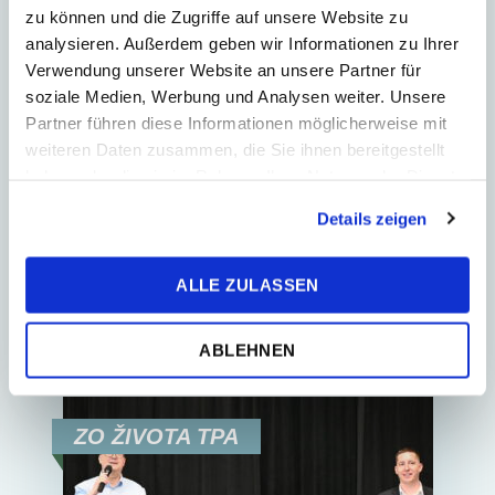
zu können und die Zugriffe auf unsere Website zu
2
Min. Reading Time
analysieren. Außerdem geben wir Informationen zu Ihrer
Novela zákona o účtovníctve
Verwendung unserer Website an unsere Partner für
prináša dočasnú výnimku z
soziale Medien, Werbung und Analysen weiter. Unsere
vykazovania informácií o
Partner führen diese Informationen möglicherweise mit
udržateľnosti
weiteren Daten zusammen, die Sie ihnen bereitgestellt
haben oder die sie im Rahmen Ihrer Nutzung der Dienste
Novela zákona o účtovníctve účinná
gesammelt haben.
Details zeigen
od 1. júna 2026 zavádza prechodné
ustanovenie, ktorým sa pre vybrané
účtovné jednotky dočasne vylučuje
ALLE ZULASSEN
povinnosť vykazovať...
ABLEHNEN
ZO ŽIVOTA TPA