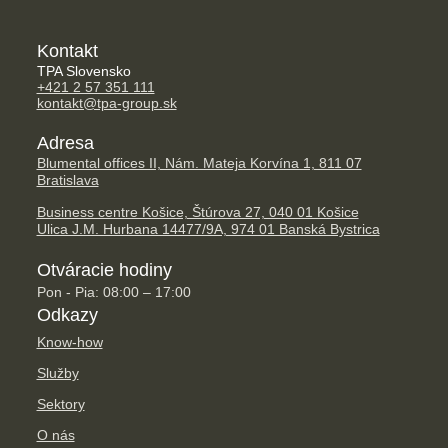
Kontakt
TPA Slovensko
+421 2 57 351 111
kontakt@tpa-group.sk
Adresa
Blumental offices II, Nám. Mateja Korvína 1, 811 07
Bratislava
Business centre Košice, Štúrova 27, 040 01 Košice
Ulica J.M. Hurbana 14477/9A, 974 01 Banská Bystrica
Otváracie hodiny
Pon - Pia: 08:00 – 17:00
Odkazy
Know-how
Služby
Sektory
O nás