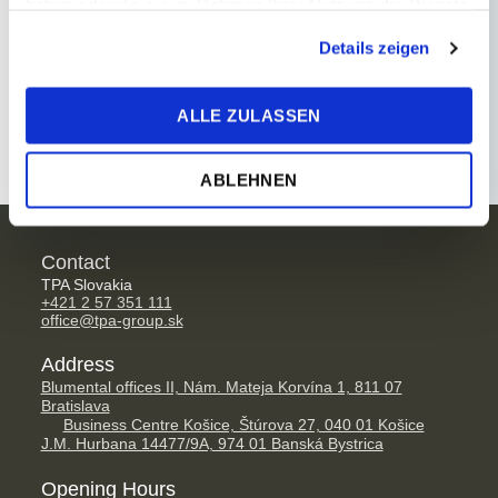
haben oder die sie im Rahmen Ihrer Nutzung der Dienste
gesammelt haben.
Payroll Accounting
Details zeigen
Payroll
ALLE ZULASSEN
ABLEHNEN
Contact
TPA Slovakia
+421 2 57 351 111
office@tpa-group.sk
Address
Blumental offices II, Nám. Mateja Korvína 1, 811 07
Bratislava
Business Centre Košice, Štúrova 27, 040 01 Košice
J.M. Hurbana 14477/9A, 974 01 Banská Bystrica
Opening Hours