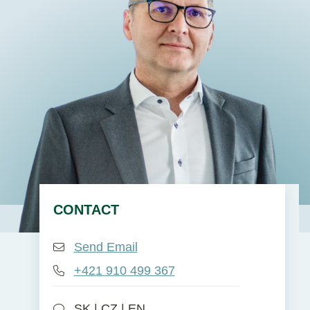
EN
DE
SK
CONTACT
Send Email
+421 910 499 367
SK | CZ | EN