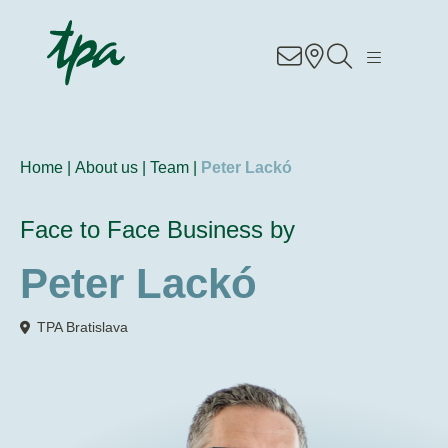
Know-how
Services
Home |
About us |
Team |
Peter Lackó
Industries
Face to Face Business by
About Us
Peter Lackó
Career
TPA Bratislava
Contact
Locations