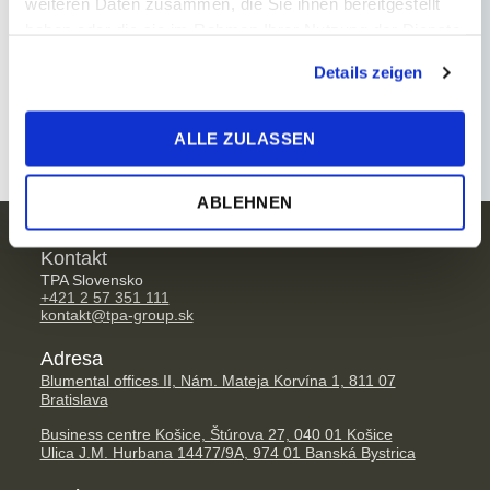
weiteren Daten zusammen, die Sie ihnen bereitgestellt
haben oder die sie im Rahmen Ihrer Nutzung der Dienste
Mzdové účtovníctvo
gesammelt haben.
Details zeigen
Mzdy
ALLE ZULASSEN
ABLEHNEN
Kontakt
TPA Slovensko
+421 2 57 351 111
kontakt@tpa-group.sk
Adresa
Blumental offices II, Nám. Mateja Korvína 1, 811 07
Bratislava
Business centre Košice, Štúrova 27, 040 01 Košice
Ulica J.M. Hurbana 14477/9A, 974 01 Banská Bystrica