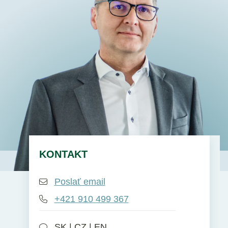
SK
EN
DE
KONTAKT
Poslať email
+421 910 499 367
SK | CZ | EN