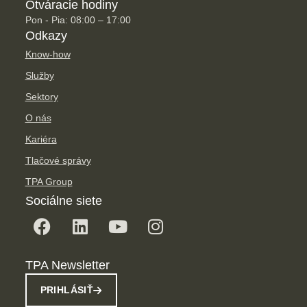
Otváracie hodiny
Pon - Pia: 08:00 – 17:00
Odkazy
Know-how
Služby
Sektory
O nás
Kariéra
Tlačové správy
TPA Group
Sociálne siete
TPA Newsletter
PRIHLÁSIŤ