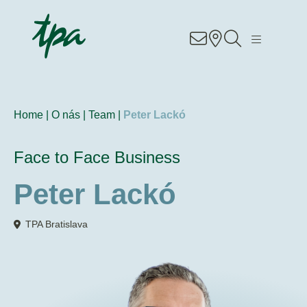
Know-how
Služby
Home |
O nás |
Team |
Peter Lackó
Sektory
Face to Face Business
O nás
Peter Lackó
Kariéra
TPA Bratislava
Kontakt
Pobočky