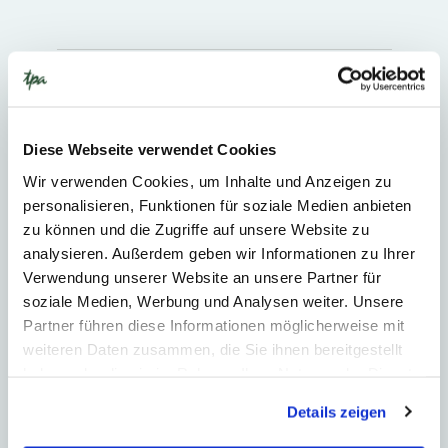
Kategorien
Kontakt
Diese Webseite verwendet Cookies
Ivan Paule
Wir verwenden Cookies, um Inhalte und Anzeigen zu
personalisieren, Funktionen für soziale Medien anbieten
Partner
zu können und die Zugriffe auf unsere Website zu
analysieren. Außerdem geben wir Informationen zu Ihrer
Verwendung unserer Website an unsere Partner für
soziale Medien, Werbung und Analysen weiter. Unsere
Partner führen diese Informationen möglicherweise mit
Ähnliche Beiträge
weiteren Daten zusammen, die Sie ihnen bereitgestellt
haben oder die sie im Rahmen Ihrer Nutzung der Dienste
gesammelt haben.
Details zeigen
All
News
Publikationen
Podcasts