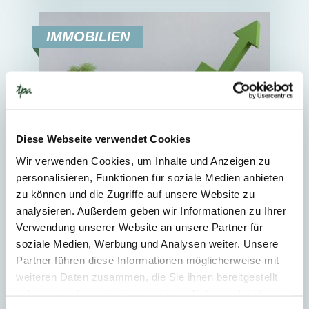
IMMOBILIEN
Diese Webseite verwendet Cookies
Wir verwenden Cookies, um Inhalte und Anzeigen zu
personalisieren, Funktionen für soziale Medien anbieten
22. Juni 2026
News
zu können und die Zugriffe auf unsere Website zu
analysieren. Außerdem geben wir Informationen zu Ihrer
4
Min. Reading Time
Verwendung unserer Website an unsere Partner für
soziale Medien, Werbung und Analysen weiter. Unsere
Das passive Halten von
Partner führen diese Informationen möglicherweise mit
Immobilien reicht nicht mehr
weiteren Daten zusammen, die Sie ihnen bereitgestellt
aus.
haben oder die sie im Rahmen Ihrer Nutzung der Dienste
Der Immobilienmarkt steht auf dem