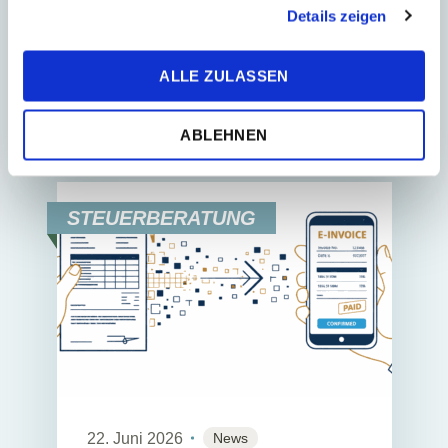
gesammelt haben.
Details zeigen
Prüfstand. Mária Janušková, Partnerin
bei TPA, einem seit 30 Jahren
verlässlichen Partner bedeutender
ALLE ZULASSEN
Immobilienprojekte, e...
ABLEHNEN
STEUERBERATUNG
22. Juni 2026
News