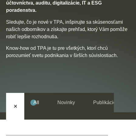
SK
EN
DE
účtovníctva, auditu, digitalizácie, IT a ESG
poradenstva.
Sledujte, čo je nové v TPA, inšpirujte sa skúsenosťami
našich odborníkov a získajte prehľad, ktorý Vám pomôže
robiť lepšie rozhodnutia.
Know-how od TPA je tu pre všetkých, ktorí chcú
porozumieť svetu podnikania v širších súvislostiach.
All
Novinky
Publikácie