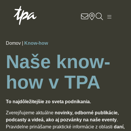
Know-how
Služby
Domov |
Know-how
Sektory
Naše know-
O nás
how v TPA
Kariéra
To najdôležitejšie zo sveta podnikania.
Kontakt
Zverejňujeme aktuálne
novinky, odborné publikácie,
Pobočky
podcasty a videá, ako aj pozvánky na naše eventy
.
Pravidelne prinášame praktické informácie z oblasti
daní,