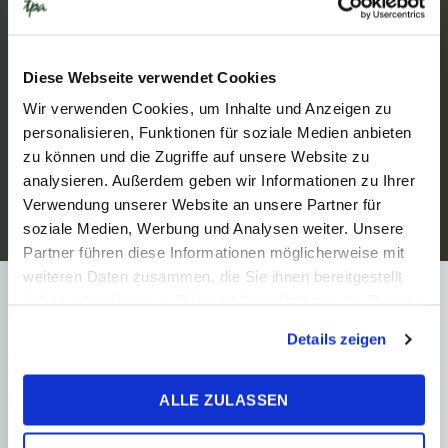
20. marca 2026
Novinky
2
Min. Reading Time
Diese Webseite verwendet Cookies
Wir verwenden Cookies, um Inhalte und Anzeigen zu
2 % pre rodičov: Čo sa mení v
personalisieren, Funktionen für soziale Medien anbieten
roku 2026?
zu können und die Zugriffe auf unsere Website zu
analysieren. Außerdem geben wir Informationen zu Ihrer
Od roku 2026 môžu fyzické osoby
Verwendung unserer Website an unsere Partner für
prvýkrát poukázať 2 % zo zaplatenej
soziale Medien, Werbung und Analysen weiter. Unsere
dane za rok 2025 svojim rodičom –
Partner führen diese Informationen möglicherweise mit
jednému alebo obom. Tento
weiteren Daten zusammen, die Sie ihnen bereitgestellt
mechanizmus nahrádza doterajš...
haben oder die sie im Rahmen Ihrer Nutzung der Dienste
gesammelt haben.
Details zeigen
ALLE ZULASSEN
DANE