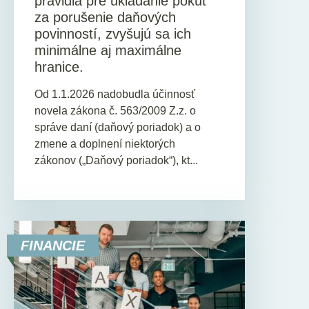
pravidlá pre ukladanie pokút
za porušenie daňových
povinností, zvyšujú sa ich
minimálne aj maximálne
hranice.
Od 1.1.2026 nadobudla účinnosť
novela zákona č. 563/2009 Z.z. o
správe daní (daňový poriadok) a o
zmene a doplnení niektorých
zákonov („Daňový poriadok“), kt...
FINANCIE