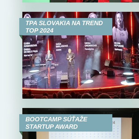
TPA SLOVAKIA NA TREND
TOP 2024
BOOTCAMP SÚŤAŽE
STARTUP AWARD