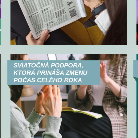
SVIATOČNÁ PODPORA,
KTORÁ PRINÁŠA ZMENU
POČAS CELÉHO ROKA