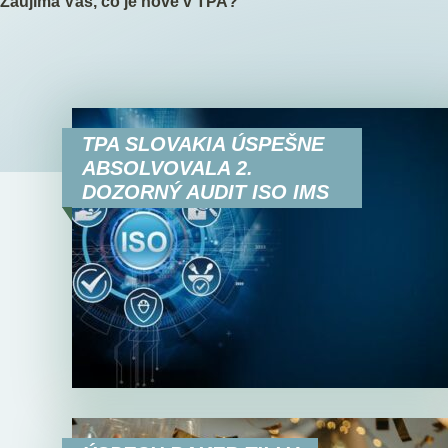
Zaujíma Vás, čo je nové v TPA?
TPA SLOVAKIA ÚSPEŠNE
ABSOLVOVALA 2.
DOZORNÝ AUDIT ISO IMS