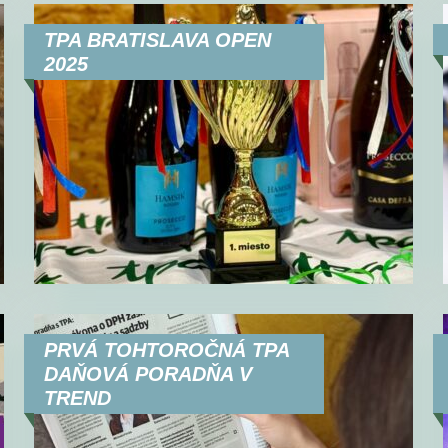
TPA BRATISLAVA OPEN
2025
PRVÁ TOHTOROČNÁ TPA
DAŇOVÁ PORADŇA V
TREND