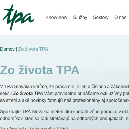
Know-how
Služby
Sektory
O nás
Domov |
Zo života TPA
Zo života TPA
V TPA Slovakia veríme, že práca nie je len o číslach a zákonoch
sekcii
Zo života TPA
Vám pravidelne prinášame exkluzívny po
sa stretli a aké novinky formujú náš profesionálny aj spoločensk
Spoznajte TPA Slovakia nielen ako spoľahlivého poradcu v oblas
odborníkov, ktorí sa radi stretávajú na odborných podujatiach,