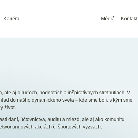
Kariéra
Médiá
Kontakt
, ale aj o ľuďoch, hodnotách a inšpiratívnych stretnutiach. V
hľad do nášho dynamického sveta – kde sme boli, s kým sme
ý život.
ti daní, účtovníctva, auditu a miezd, ale aj ako komunitu
 networkingových akciách či športových výzvach.