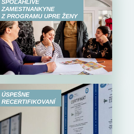
SPOĽAHLIVÉ
ZAMESTNANKYNE
Z PROGRAMU UPRE ŽENY
ÚSPEŠNE
RECERTIFIKOVANÍ