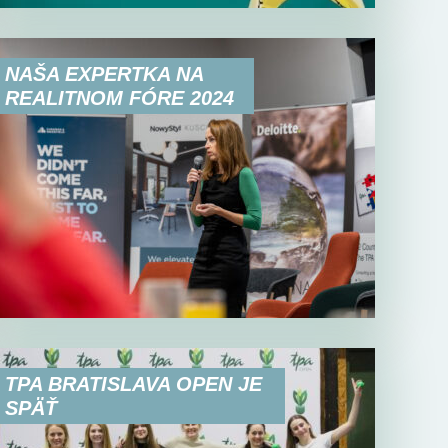
NAŠA EXPERTKA NA
REALITNOM FÓRE 2024
TPA BRATISLAVA OPEN JE
SPÄŤ