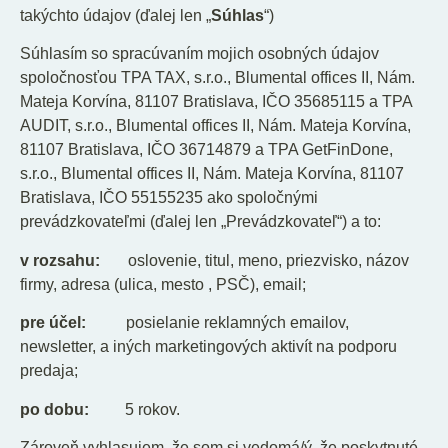
takýchto údajov (ďalej len „
Súhlas
“)
Súhlasím so spracúvaním mojich osobných údajov
spoločnosťou TPA TAX, s.r.o., Blumental offices II, Nám.
Mateja Korvína, 81107 Bratislava, IČO 35685115 a TPA
AUDIT, s.r.o., Blumental offices II, Nám. Mateja Korvína,
81107 Bratislava, IČO 36714879 a TPA GetFinDone,
s.r.o., Blumental offices II, Nám. Mateja Korvína, 81107
Bratislava, IČO 55155235 ako spoločnými
prevádzkovateľmi (ďalej len „Prevádzkovateľ“) a to:
v rozsahu:
oslovenie, titul, meno, priezvisko, názov
firmy, adresa (ulica, mesto , PSČ), email;
pre účel:
posielanie reklamných emailov,
newsletter, a iných marketingových aktivít na podporu
predaja;
po dobu:
5 rokov.
Zároveň vyhlasujem, že som si vedomá/ý, že poskytnuté