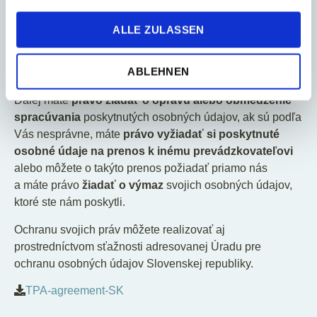
Máte
právo na prístup
k poskytnutým osobným údajom,
ALLE ZULASSEN
ktoré môžete najlepšie realizovať prostredníctvom
písomnej žiadosti na e-mailovú adresu Prevádzkovateľa
ABLEHNEN
uvedenú v hlavičke tohto Súhlasu.
Ďalej máte
právo
žiadať o opravu alebo obmedzenie
spracúvania
poskytnutých osobných údajov, ak sú podľa
Vás nesprávne, máte
právo vyžiadať si poskytnuté
osobné údaje
na prenos k inému prevádzkovateľovi
alebo môžete o takýto prenos požiadať priamo nás
a máte právo
žiadať o výmaz
svojich osobných údajov,
ktoré ste nám poskytli.
Ochranu svojich práv môžete realizovať aj
prostredníctvom sťažnosti adresovanej Úradu pre
ochranu osobných údajov Slovenskej republiky.
TPA-agreement-SK