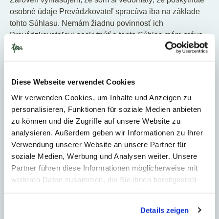
osobné údaje Prevádzkovateľ spracúva iba na základe
tohto Súhlasu. Nemám žiadnu povinnosť ich
Prevádzkovateľovi poskytnúť a tento Súhlas mám právo
kedykoľvek odvolať. Ak tento súhlas odvolám, takto
poskytnuté moje osobné údaje musí Prevádzkovateľ bez
zbytočného odkladu vymazať.
Diese Webseite verwendet Cookies
POUČENIE O VAŠICH
Wir verwenden Cookies, um Inhalte und Anzeigen zu
PRÁVACH A INÝCH
personalisieren, Funktionen für soziale Medien anbieten
SKUTOČNOSTIACH
zu können und die Zugriffe auf unsere Website zu
analysieren. Außerdem geben wir Informationen zu Ihrer
Verwendung unserer Website an unsere Partner für
Poskytnuté osobné údaje
budeme poskytovať ďalším
soziale Medien, Werbung und Analysen weiter. Unsere
príjemcom
, a to zástupcovi služieb poskytovania
Partner führen diese Informationen möglicherweise mit
webhostingu (Thomas Böhmwalder, NetzwerkBerater
weiteren Daten zusammen, die Sie ihnen bereitgestellt
B&W OG, 3470 Kirchbers) a správcovi webu (Anna
haben oder die sie im Rahmen Ihrer Nutzung der Dienste
Rebel, TPA Group Administration und Steuerberatung
gesammelt haben.
GmbH, 1220 Viedeň). Dôvodom tohto zdieľania je
Details zeigen
ukladanie a správa databázy osobných údajov.