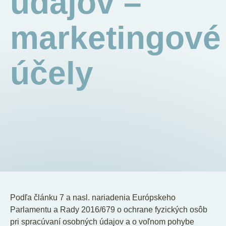
údajov –
SK
EN
DE
marketingové
účely
Podľa článku 7 a nasl. nariadenia Európskeho
Parlamentu a Rady 2016/679 o ochrane fyzických osôb
pri spracúvaní osobných údajov a o voľnom pohybe