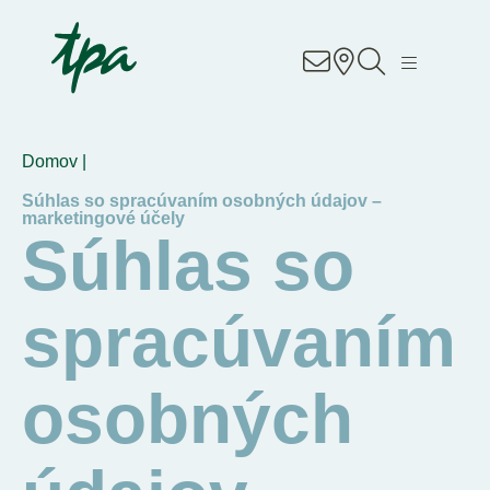
Know-how
Služby
Domov |
Sektory
Súhlas so spracúvaním osobných údajov –
marketingové účely
Súhlas so
O nás
spracúvaním
Kariéra
Kontakt
osobných
Pobočky