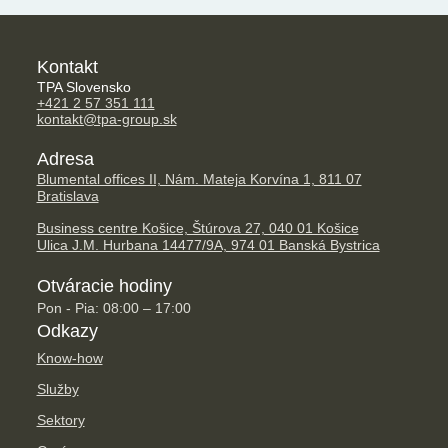
Kontakt
TPA Slovensko
+421 2 57 351 111
kontakt@tpa-group.sk
Adresa
Blumental offices II, Nám. Mateja Korvína 1, 811 07
Bratislava
Business centre Košice, Štúrova 27, 040 01 Košice
Ulica J.M. Hurbana 14477/9A, 974 01 Banská Bystrica
Otváracie hodiny
Pon - Pia: 08:00 – 17:00
Odkazy
Know-how
Služby
Sektory