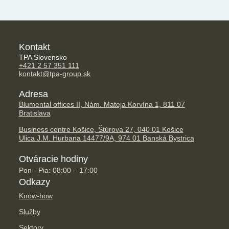
Kontakt
TPA Slovensko
+421 2 57 351 111
kontakt@tpa-group.sk
Adresa
Blumental offices II, Nám. Mateja Korvína 1, 811 07
Bratislava
Business centre Košice, Štúrova 27, 040 01 Košice
Ulica J.M. Hurbana 14477/9A, 974 01 Banská Bystrica
Otváracie hodiny
Pon - Pia: 08:00 – 17:00
Odkazy
Know-how
Služby
Sektory