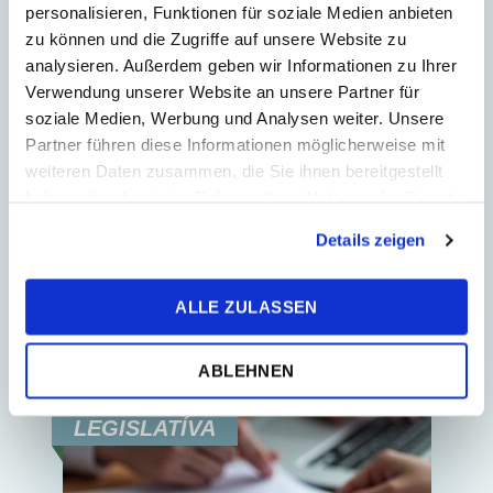
personalisieren, Funktionen für soziale Medien anbieten
zu können und die Zugriffe auf unsere Website zu
2
Min. Reading Time
analysieren. Außerdem geben wir Informationen zu Ihrer
SZČO a mikroodvody: nový
Verwendung unserer Website an unsere Partner für
systém už prepisuje novela
soziale Medien, Werbung und Analysen weiter. Unsere
Partner führen diese Informationen möglicherweise mit
Dňa 2. júna 2026 bola schválená
weiteren Daten zusammen, die Sie ihnen bereitgestellt
novela zákona o sociálnom
haben oder die sie im Rahmen Ihrer Nutzung der Dienste
poistení, ktorá prináša zmeny
gesammelt haben.
v systéme mikroodvodov samostatne
Details zeigen
zárobkovo činných osôb (SZČO).
Podľ...
ALLE ZULASSEN
ABLEHNEN
LEGISLATÍVA