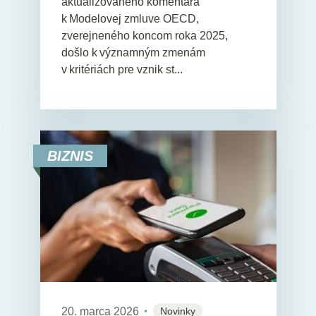
aktualizovaného komentára
k Modelovej zmluve OECD,
zverejneného koncom roka 2025,
došlo k významným zmenám
v kritériách pre vznik st...
BIZNIS
20. marca 2026
Novinky