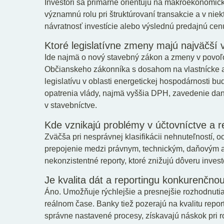
Investori sa primárne orientujú na makroekonomic
významnú rolu pri štruktúrovaní transakcie a v ni
návratnosť investície alebo výslednú predajnú cen
Ktoré legislatívne zmeny majú najväčší 
Ide najmä o nový stavebný zákon a zmeny v povoľ
Občianskeho zákonníka s dosahom na vlastnícke a
legislatívu v oblasti energetickej hospodárnosti 
opatrenia vlády, najmä vyššia DPH, zavedenie dane
v stavebníctve.
Kde vznikajú problémy v účtovníctve a r
Zväčša pri nesprávnej klasifikácii nehnuteľností,
prepojenie medzi právnym, technickým, daňovým
nekonzistentné reporty, ktoré znižujú dôveru inve
Je kvalita dát a reportingu konkurenčn
Áno. Umožňuje rýchlejšie a presnejšie rozhodnuti
reálnom čase. Banky tiež pozerajú na kvalitu repor
správne nastavené procesy, získavajú náskok pri r