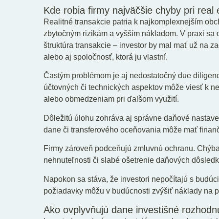
Kde robia firmy najväčšie chyby pri real
Realitné transakcie patria k najkomplexnejším ob
zbytočným rizikám a vyšším nákladom. V praxi sa 
štruktúra transakcie – investor by mal mať už na z
alebo aj spoločnosť, ktorá ju vlastní.
Častým problémom je aj nedostatočný due diligen
účtovných či technických aspektov môže viesť k
alebo obmedzeniam pri ďalšom využití.
Dôležitú úlohu zohráva aj správne daňové nastav
dane či transferového oceňovania môže mať finanč
Firmy zároveň podceňujú zmluvnú ochranu. Chýba
nehnuteľnosti či slabé ošetrenie daňových dôsledk
Napokon sa stáva, že investori nepočítajú s budúc
požiadavky môžu v budúcnosti zvýšiť náklady na p
Ako ovplyvňujú dane investišné rozhodn