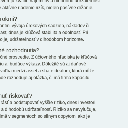
preverujú kvalitu nájomcov a dlhodobú udržateľnosť
e aktívne riadenie rizík, nielen pasívne držanie.
 rokmi?
antmi vývoja úrokových sadzieb, nákladov či
t, dnes je kľúčová stabilita a odolnosť. Pri
 o jej udržateľnosť v dlhodobom horizonte.
čné rozhodnutia?
čné prostredie. Z účtovného hľadiska je kľúčová
iu aj budúce výkazy. Dôležité sú aj daňové
 voľba medzi asset a share dealom, ktorá môže
de rozhoduje aj otázka, či má firma kapacitu
huť riskovať?
rásť a podstupovať vyššie riziko, dnes investori
 a dlhodobú udržateľnosť. Riziko sa nevylučuje,
 najmä v segmentoch so silným dopytom, ako je