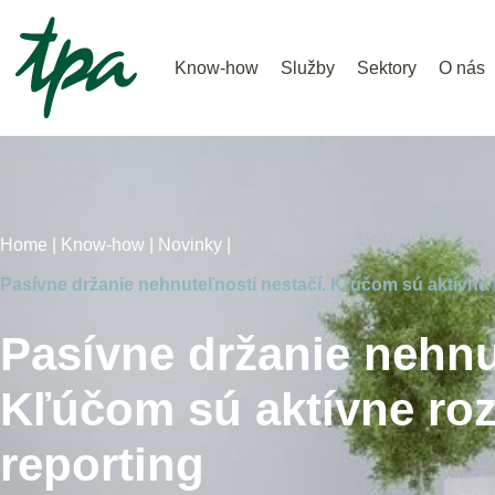
Know-how
Služby
Sektory
O nás
Home |
Know-how |
Novinky |
Pasívne držanie nehnuteľností nestačí. Kľúčom sú aktívne 
Pasívne držanie nehnu
Kľúčom sú aktívne ro
reporting