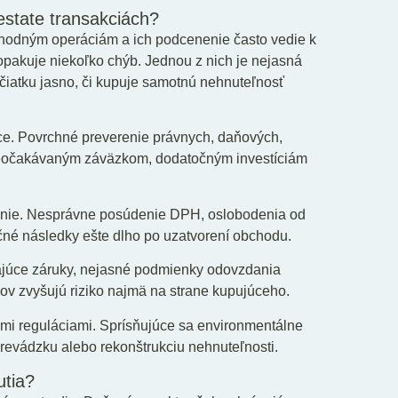
 estate transakciách?
chodným operáciám a ich podcenenie často vedie k
opakuje niekoľko chýb. Jednou z nich je nejasná
ačiatku jasno, či kupuje samotnú nehnuteľnosť
ce. Povrchné preverenie právnych, daňových,
 neočakávaným záväzkom, dodatočným investíciám
enie. Nesprávne posúdenie DPH, oslobodenia od
né následky ešte dlho po uzatvorení obchodu.
júce záruky, nejasné podmienky odovzdania
ov zvyšujú riziko najmä na strane kupujúceho.
imi reguláciami. Sprísňujúce sa environmentálne
revádzku alebo rekonštrukciu nehnuteľnosti.
utia?