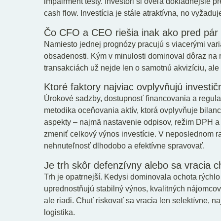
impairment testy. Investori si oveľa dôkladnejšie 
cash flow. Investícia je stále atraktívna, no vyžaduj
Čo CFO a CEO riešia inak ako pred pár
Namiesto jednej prognózy pracujú s viacerými vari
obsadenosti. Kým v minulosti dominoval dôraz na ras
transakciách už nejde len o samotnú akvizíciu, ale
Ktoré faktory najviac ovplyvňujú investi
Úrokové sadzby, dostupnosť financovania a regula
metodika oceňovania aktív, ktorá ovplyvňuje bilanc
aspekty – najmä nastavenie odpisov, režim DPH a
zmeniť celkový výnos investície. V neposlednom ra
nehnuteľnosť dlhodobo a efektívne spravovať.
Je trh skôr defenzívny alebo sa vracia c
Trh je opatrnejší. Kedysi dominovala ochota rýchlo 
uprednostňujú stabilný výnos, kvalitných nájomcov
ale riadi. Chuť riskovať sa vracia len selektívne,
logistika.