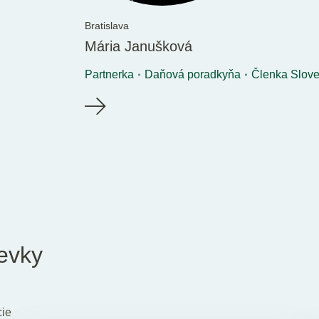
Bratislava
Mária Janušková
Partnerka
Daňová poradkyňa
Členka Slove
evky
cie