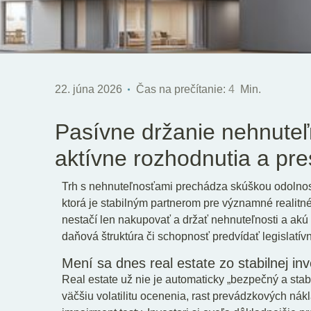
22. júna 2026
Čas na prečítanie:
4
Min.
Pasívne držanie nehnuteľ
aktívne rozhodnutia a pre
Trh s nehnuteľnosťami prechádza skúškou odolnost
ktorá je stabilným partnerom pre významné realitné 
nestačí len nakupovať a držať nehnuteľnosti a akú 
daňová štruktúra či schopnosť predvídať legislatí
Mení sa dnes real estate zo stabilnej inve
Real estate už nie je automaticky „bezpečný a stabi
väčšiu volatilitu ocenenia, rast prevádzkových nákla