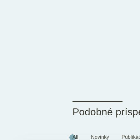
Podobné prísp
All
Novinky
Publiká