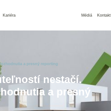
Kariéra
Médiá
Kontakt
rozhodnutia a presný reporting
teľností nestačí.
zhodnutia a presný