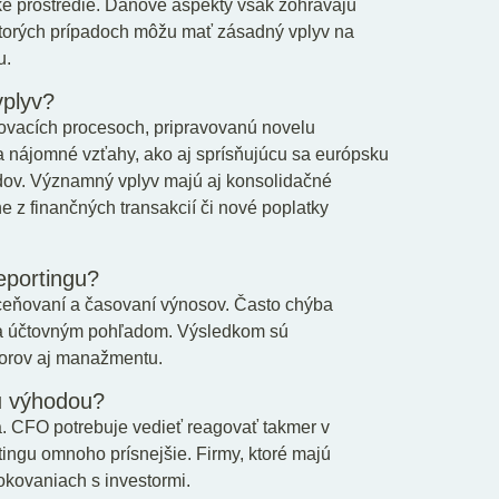
ké prostredie. Daňové aspekty však zohrávajú
ektorých prípadoch môžu mať zásadný vplyv na
u.
vplyv?
ovacích procesoch, pripravovanú novelu
 nájomné vzťahy, ako aj sprísňujúcu sa európsku
budov. Významný vplyv majú aj konsolidačné
 z finančných transakcií či nové poplatky
eportingu?
 oceňovaní a časovaní výnosov. Často chýba
 a účtovným pohľadom. Výsledkom sú
storov aj manažmentu.
ou výhodou?
a. CFO potrebuje vedieť reagovať takmer v
tingu omnoho prísnejšie. Firmy, ktoré majú
okovaniach s investormi.