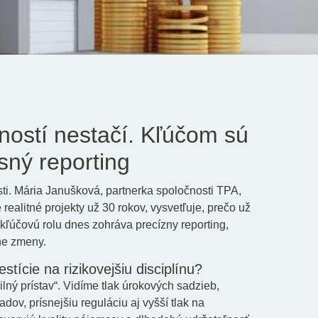
ností nestačí. Kľúčom sú
sný reporting
i. Mária Janušková, partnerka spoločnosti TPA,
realitné projekty už 30 rokov, vysvetľuje, prečo už
kľúčovú rolu dnes zohráva precízny reporting,
vne zmeny.
stície na rizikovejšiu disciplínu?
lný prístav“. Vidíme tlak úrokových sadzieb,
dov, prísnejšiu reguláciu aj vyšší tlak na