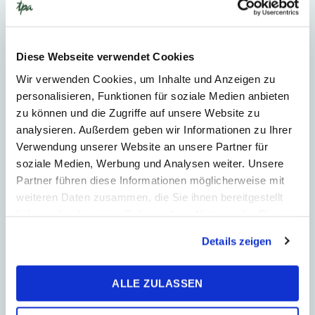
Šetrenie času a nákladov pre
právnikov
Diese Webseite verwendet Cookies
Wir verwenden Cookies, um Inhalte und Anzeigen zu
S nami môžete eliminovať náročné
personalisieren, Funktionen für soziale Medien anbieten
administratívne úlohy a venovať viac času
zu können und die Zugriffe auf unsere Website zu
klientom a strategickému rozvoju Vašej firmy.
analysieren. Außerdem geben wir Informationen zu Ihrer
Naše služby sú efektívne a kvalitné.
Verwendung unserer Website an unsere Partner für
soziale Medien, Werbung und Analysen weiter. Unsere
Partner führen diese Informationen möglicherweise mit
Kontaktujte nás
weiteren Daten zusammen, die Sie ihnen bereitgestellt
haben oder die sie im Rahmen Ihrer Nutzung der Dienste
Získajte viac informácií o našich
gesammelt haben.
Details zeigen
službách
Máte otázky alebo chcete vedieť viac o tom, ako
ALLE ZULASSEN
Vám môžeme pomôcť? Naši odborníci sú Vám k
dispozícii.