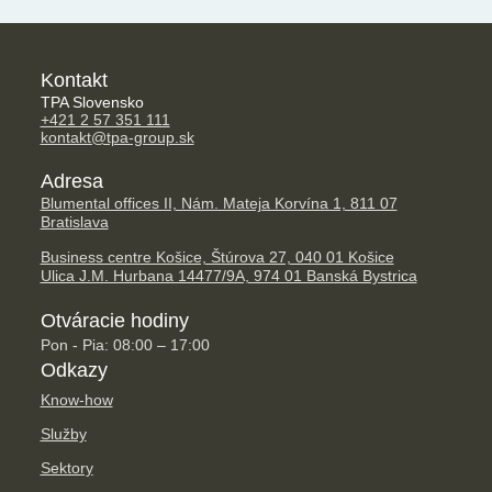
Kontakt
TPA Slovensko
+421 2 57 351 111
kontakt@tpa-group.sk
Adresa
Blumental offices II, Nám. Mateja Korvína 1, 811 07
Bratislava
Business centre Košice, Štúrova 27, 040 01 Košice
Ulica J.M. Hurbana 14477/9A, 974 01 Banská Bystrica
Otváracie hodiny
Pon - Pia: 08:00 – 17:00
Odkazy
Know-how
Služby
Sektory