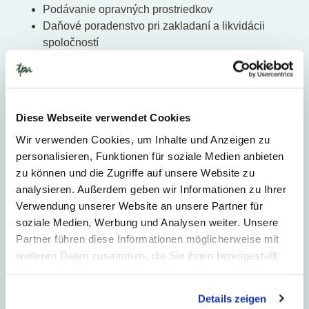
Podávanie opravných prostriedkov
Daňové poradenstvo pri zakladaní a likvidácii
spoločností
Vytváranie a kontrola medzinárodných
firemných štruktúr
Diese Webseite verwendet Cookies
Kontaktná osoba
Wir verwenden Cookies, um Inhalte und Anzeigen zu
personalisieren, Funktionen für soziale Medien anbieten
zu können und die Zugriffe auf unsere Website zu
analysieren. Außerdem geben wir Informationen zu Ihrer
Verwendung unserer Website an unsere Partner für
soziale Medien, Werbung und Analysen weiter. Unsere
Partner führen diese Informationen möglicherweise mit
weiteren Daten zusammen, die Sie ihnen bereitgestellt
haben oder die sie im Rahmen Ihrer Nutzung der Dienste
gesammelt haben.
Details zeigen