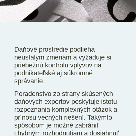
SK
EN
DE
Daňové prostredie podlieha
neustálym zmenám a vyžaduje si
priebežnú kontrolu vplyvov na
podnikateľské aj súkromné
správanie.
Poradenstvo zo strany skúsených
daňových expertov poskytuje istotu
rozpoznania komplexných otázok a
prínosu vecných riešení. Takýmto
spôsobom je možné zabrániť
chybným rozhodnutiam a dosiahnuť