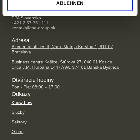
ABLEHNEN
Kontakt
TPA Slovensko
+421 2 57 351 111
kontakt@tpa-group.sk
Adresa
Blumental offices II, Nám. Mateja Korvína 1, 811 07
Bratislava
Business centre Košice, Štúrova 27, 040 01 Košice
Ulica J.M. Hurbana 14477/9A, 974 01 Banská Bystrica
Otváracie hodiny
Pon - Pia: 08:00 – 17:00
Odkazy
Know-how
Služby
Sektory
O nás