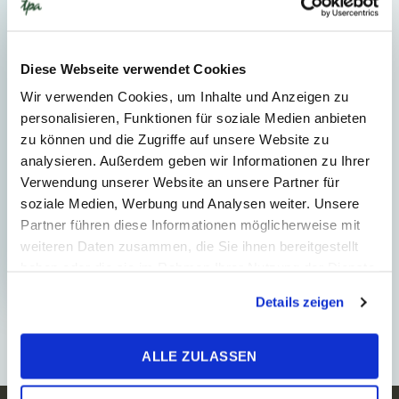
18. marca 2024
Publikácia
1
Min. Reading Time
Diese Webseite verwendet Cookies
Poradenstvo v oblasti
Wir verwenden Cookies, um Inhalte und Anzeigen zu
podnikových financií
personalisieren, Funktionen für soziale Medien anbieten
zu können und die Zugriffe auf unsere Website zu
V dynamickom svete podnikania sú
analysieren. Außerdem geben wir Informationen zu Ihrer
strategické finančné rozhodnutia
Verwendung unserer Website an unsere Partner für
kľúčom k úspechu. V TPA ponúkame
soziale Medien, Werbung und Analysen weiter. Unsere
komplexné poradenstvo v oblasti
Partner führen diese Informationen möglicherweise mit
podnikových financií, ktor...
weiteren Daten zusammen, die Sie ihnen bereitgestellt
haben oder die sie im Rahmen Ihrer Nutzung der Dienste
gesammelt haben.
Details zeigen
ALLE ZULASSEN