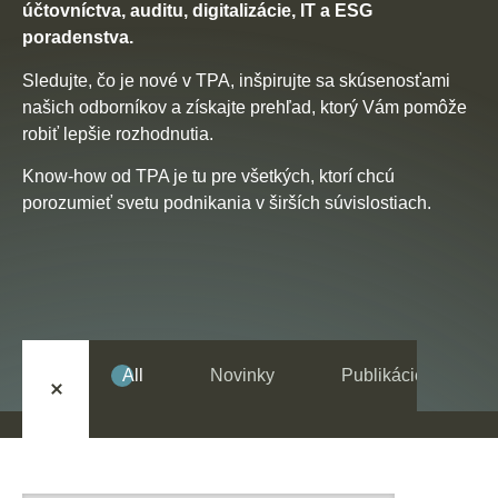
SK
EN
DE
účtovníctva, auditu, digitalizácie, IT a ESG
poradenstva.
Sledujte, čo je nové v TPA, inšpirujte sa skúsenosťami
našich odborníkov a získajte prehľad, ktorý Vám pomôže
robiť lepšie rozhodnutia.
Know-how od TPA je tu pre všetkých, ktorí chcú
porozumieť svetu podnikania v širších súvislostiach.
All
Novinky
Publikácie