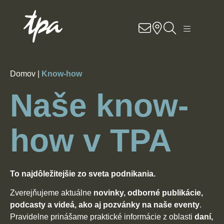
Know-how
Služby
Domov |
Know-how
Sektory
Naše know-
O nás
how v TPA
Kariéra
To najdôležitejšie zo sveta podnikania.
Kontakt
Zverejňujeme aktuálne
novinky, odborné publikácie,
Pobočky
podcasty a videá, ako aj pozvánky na naše eventy
.
Pravidelne prinášame praktické informácie z oblasti
daní,