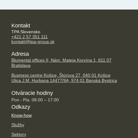
Kontakt
TPA Slovensko
+421 2 57 351 111
kontakt@tpa-group.sk
Adresa
Blumental offices II, Nám. Mateja Korvína 1, 811 07
Bratislava
Business centre Košice, Štúrova 27, 040 01 Košice
Ulica J.M. Hurbana 14477/9A, 974 01 Banská Bystrica
Otváracie hodiny
Pon - Pia: 08:00 – 17:00
Odkazy
Know-how
Služby
Sektory