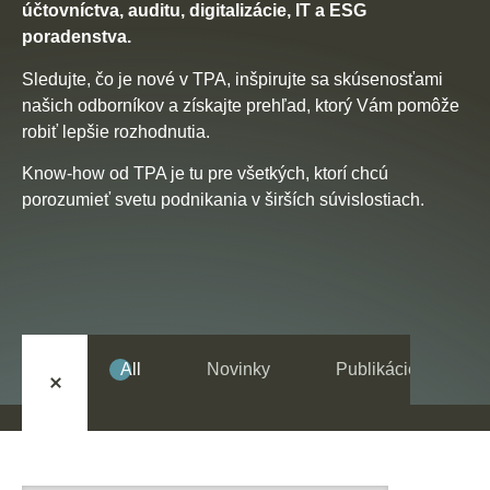
SK
EN
DE
účtovníctva, auditu, digitalizácie, IT a ESG
poradenstva.
Sledujte, čo je nové v TPA, inšpirujte sa skúsenosťami
našich odborníkov a získajte prehľad, ktorý Vám pomôže
robiť lepšie rozhodnutia.
Know-how od TPA je tu pre všetkých, ktorí chcú
porozumieť svetu podnikania v širších súvislostiach.
All
Novinky
Publikácie