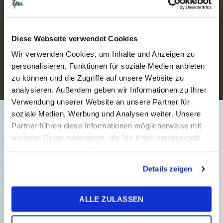
23. apríla 2024
Publikácia
2
Min. Reading Time
Diese Webseite verwendet Cookies
Transferové oceňovanie v
Wir verwenden Cookies, um Inhalte und Anzeigen zu
strednej a juhovýchodnej
personalisieren, Funktionen für soziale Medien anbieten
Európe
zu können und die Zugriffe auf unsere Website zu
analysieren. Außerdem geben wir Informationen zu Ihrer
Transferové oceňovanie patrí medzi
Verwendung unserer Website an unsere Partner für
najdôležitejšie oblasti daňového
soziale Medien, Werbung und Analysen weiter. Unsere
poradenstva v medzinárodnom
Partner führen diese Informationen möglicherweise mit
prostredí. Firmy pôsobiace v rámci
weiteren Daten zusammen, die Sie ihnen bereitgestellt
skupiny na viacerých trhoc...
haben oder die sie im Rahmen Ihrer Nutzung der Dienste
gesammelt haben.
Details zeigen
ALLE ZULASSEN
FIRMA