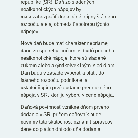
republike (SR). Daň zo sladených
nealkoholických nápojov by
mala zabezpečiť dodatočné príjmy štátneho
rozpočtu ale aj obmedziť spotrebu týchto
nápojov.
Nová daň bude mať charakter nepriamej
dane zo spotreby, pričom jej budú podliehať
nealkoholické nápoje, ktoré sú sladené
cukrom alebo akýmikoľvek inými sladidlami.
Daň budú v zásade vyberať a platiť do
štátneho rozpočtu podnikatelia
uskutočňujúci prvé dodanie predmetného
nápoja v SR, ktorí ju vyberú v cene nápoja.
Daňová povinnosť vznikne dňom prvého
dodania v SR, pričom daňovník bude
povinný túto skutočnosť oznámiť správcovi
dane do piatich dní odo dňa dodania.