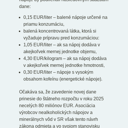
dane:
0,15 EUR/liter – balené nápoje určené na
priamu konzumáciu,
balená koncentrovaná látka, ktorá si
vyžaduje prípravu pred konzumáciou:
1,05 EUR/liter – ak sa nápoj dodáva v
akejkoľvek mernej jednotke objemu,
4,30 EUR/kilogram – ak sa nápoj dodáva
v akejkoľvek mernej jednotke hmotnosti,
0,30 EUR/liter – nápoje s vysokým
obsahom kofeínu (energetické nápoje).
Očakáva sa, že zavedenie novej dane
prinesie do štátneho rozpočtu v roku 2025
necelých 80 miliónov EUR. Asociácia
výrobcov nealkoholických nápojov a
minerálnych vôd v SR však tento návrh
zákona odmieta a vo svojom stanovisku