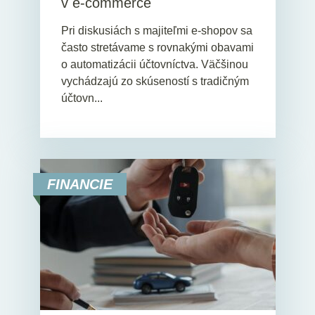
v e-commerce
Pri diskusiách s majiteľmi e-shopov sa
často stretávame s rovnakými obavami
o automatizácii účtovníctva. Väčšinou
vychádzajú zo skúseností s tradičným
účtovn...
FINANCIE