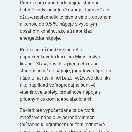
Predmetom dane budú najmä sladené
balené vody, ochutené nápoje, ľadové čaje,
džúsy, nealkoholické pivo a víno s obsahom
alkoholu do 0,5 %, nápoje s vysokým
obsahom kofeínu, ako sú napríklad
energetické nápoje.
Po ukončení medzirezortného
pripomienkového konania Ministerstvo
financií SR vypustilo z predmetu dane
sladené mliečne nápoje, jogurtové nápoje a
nápoje na rastlinnej báze, výživové doplnky
ako napríklad voľnopredajné šumivé
vitamínové tablety, proteínové nápoje s
pridaným cukrom alebo sladidlami.
Základ pre výpočet dane bude tvoriť
množstvo nápoja vyjadrené v litroch
(prípadne kilogramoch) pričom jednotlivé
nápoje by podliehali nasledovným sadzbám