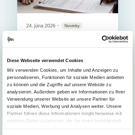
24. júna 2026
Novinky
2
Min. Reading Time
Novela zákona o účtovníctve
prináša dočasnú výnimku z
Diese Webseite verwendet Cookies
vykazovania informácií o
Wir verwenden Cookies, um Inhalte und Anzeigen zu
udržateľnosti
personalisieren, Funktionen für soziale Medien anbieten
zu können und die Zugriffe auf unsere Website zu
Novela zákona o účtovníctve účinná
analysieren. Außerdem geben wir Informationen zu Ihrer
od 1. júna 2026 zavádza prechodné
Verwendung unserer Website an unsere Partner für
ustanovenie, ktorým sa pre vybrané
soziale Medien, Werbung und Analysen weiter. Unsere
účtovné jednotky dočasne vylučuje
Partner führen diese Informationen möglicherweise mit
povinnosť vykazovať...
weiteren Daten zusammen, die Sie ihnen bereitgestellt
haben oder die sie im Rahmen Ihrer Nutzung der Dienste
gesammelt haben.