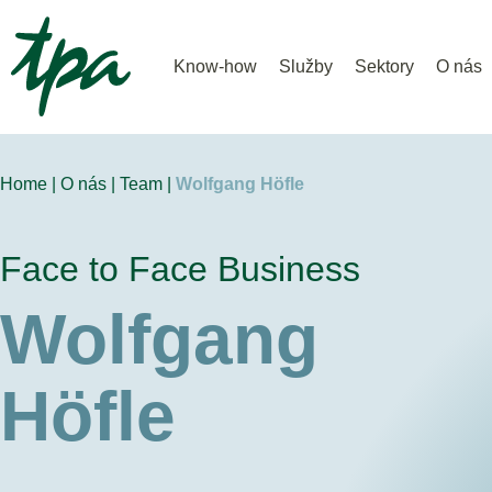
Know-how
Služby
Sektory
O nás
Home |
O nás |
Team |
Wolfgang Höfle
Face to Face Business
Wolfgang
Höfle