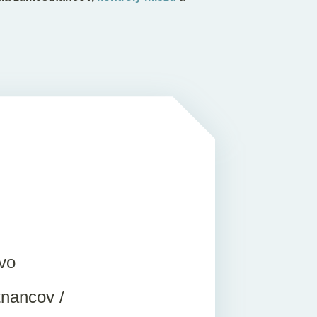
vo
tnancov /