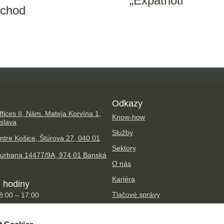
„Expatrioti“
bchod
Odkazy
fices II, Nám. Mateja Korvína 1,
Know-how
islava
Služby
ntre Košice, Štúrova 27, 040 01
Sektory
Hurbana 14477/9A, 974 01 Banská
O nás
Kariéra
 hodiny
Tlačové správy
08:00 – 17:00
TPA Group
t Cookies