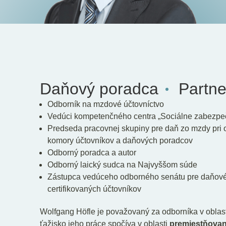
Daňový poradca
Partn
Odborník na mzdové účtovníctvo
Vedúci kompetenčného centra „Sociálne zabezpeč
Predseda pracovnej skupiny pre daň zo mzdy pri 
komory účtovníkov a daňových poradcov
Odborný poradca a autor
Odborný laický sudca na Najvyššom súde
Zástupca vedúceho odborného senátu pre daňové
certifikovaných účtovníkov
Wolfgang Höfle je považovaný za odborníka v oblas
ťažisko jeho práce spočíva v oblasti
premiestňovan