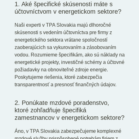
1. Aké špecifické skúsenosti máte s
účtovníctvom v energetickom sektore?
Naši experti v TPA Slovakia majú dlhoročné
skúsenosti s vedením účtovníctva pre firmy z
energetického sektora vrátane spoločností
zaoberajúcich sa vykurovaním a zásobovaním
vodou. Rozumieme špecifikám, ako sú náklady na
energetické projekty, investičné schémy a účtovné
požiadavky na obnoviteľné zdroje energie.
Poskytujeme riešenia, ktoré zabezpečia
transparentnosť a presnosť finančných údajov.
2. Ponúkate mzdové poradenstvo,
ktoré zohľadňuje špecifiká
zamestnancov v energetickom sektore?
Áno, v TPA Slovakia zabezpečujeme komplexné
mzdové služby prispôsobené potrebám firiem z