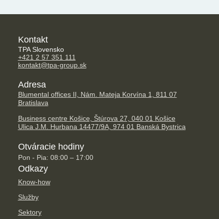
Kontakt
TPA Slovensko
+421 2 57 351 111
kontakt@tpa-group.sk
Adresa
Blumental offices II, Nám. Mateja Korvína 1, 811 07
Bratislava
Business centre Košice, Štúrova 27, 040 01 Košice
Ulica J.M. Hurbana 14477/9A, 974 01 Banská Bystrica
Otváracie hodiny
Pon - Pia: 08:00 – 17:00
Odkazy
Know-how
Služby
Sektory