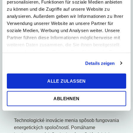
personalisieren, Funktionen für soziale Medien anbieten
energetickom sektore
zu können und die Zugriffe auf unsere Website zu
analysieren. Außerdem geben wir Informationen zu Ihrer
Energetika a vykurovanie sú oblasti, kde inovácie
Verwendung unserer Website an unsere Partner für
a regulácie ovplyvňujú každodenné fungovanie
soziale Medien, Werbung und Analysen weiter. Unsere
firiem. Naše poznatky Vám pomôžu prispôsobiť
Partner führen diese Informationen möglicherweise mit
sa a uspieť.
weiteren Daten zusammen, die Sie ihnen bereitgestellt
haben oder die sie im Rahmen Ihrer Nutzung der Dienste
gesammelt haben.
Environmentálne regulácie
Details zeigen
Prísne pravidlá na ochranu životného prostredia
ALLE ZULASSEN
ovplyvňujú podnikanie. S nami budete mať istotu,
že splníte všetky požiadavky.
ABLEHNEN
Digitalizácia a inovácie
Technologické inovácie menia spôsob fungovania
energetických spoločností. Pomáhame