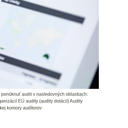
 ponúknuť audit v nasledovných oblastiach:
nizácií EÚ audity (audity dotácií) Audity
skej komory audítorov