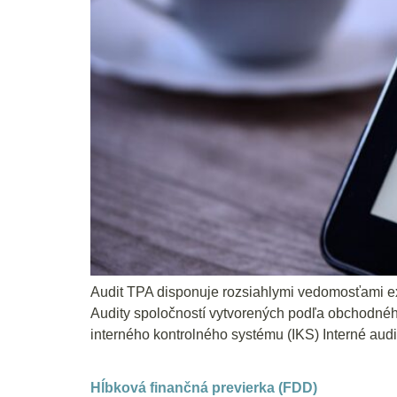
Audit TPA disponuje rozsiahlymi vedomosťami exp
Audity spoločností vytvorených podľa obchodného 
interného kontrolného systému (IKS) Interné aud
Hĺbková finančná previerka (FDD)