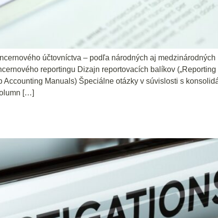
ncernového účtovníctva – podľa národných aj medzinárodných 
oncernového reportingu Dizajn reportovacích balíkov („Reporti
p Accounting Manuals) Špeciálne otázky v súvislosti s konsolid
column […]