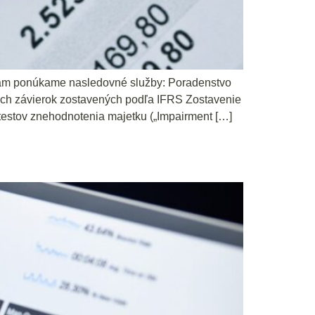
 Vám ponúkame nasledovné služby: Poradenstvo
ných závierok zostavených podľa IFRS Zostavenie
 testov znehodnotenia majetku („Impairment […]