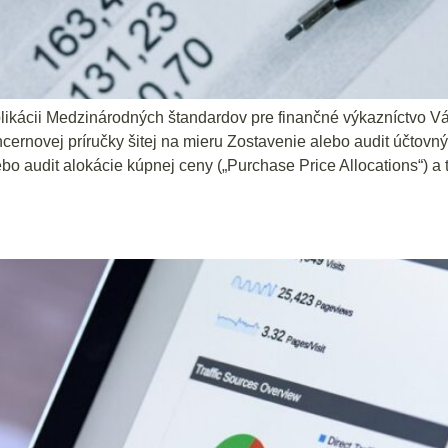
aplikácii Medzinárodných štandardov pre finančné výkazníctvo
cernovej príručky šitej na mieru Zostavenie alebo audit účtov
bo audit alokácie kúpnej ceny („Purchase Price Allocations“) a