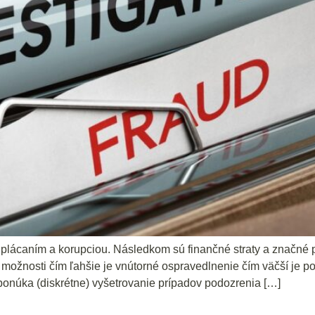
ácaním a korupciou. Následkom sú finančné straty a značné pošk
 možnosti čím ľahšie je vnútorné ospravedlnenie čím väčší je p
ponúka (diskrétne) vyšetrovanie prípadov podozrenia […]