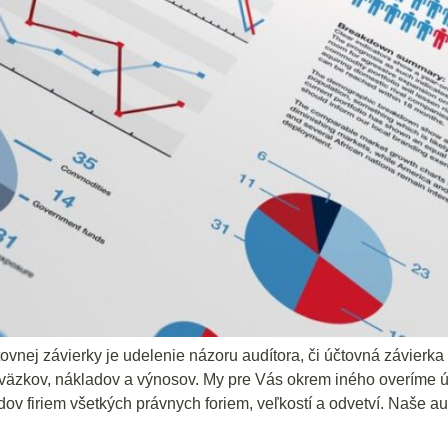
tovnej závierky je udelenie názoru audítora, či účtovná závie
áväzkov, nákladov a výnosov. My pre Vás okrem iného overíme ú
 firiem všetkých právnych foriem, veľkostí a odvetví. Naše au