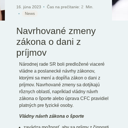
SK
EN
DE
16. júna 2023
Čas na prečítanie:
2
Min.
News
Navrhované zmeny
zákona o dani z
príjmov
Národnej rade SR boli predložené viaceré
vládne a poslanecké návrhy zákonov,
ktorými sa mení a dopĺňa zákon o dani z
príjmov. Navrhované zmeny sa dotýkajú
rôznych oblastí, napríklad vládny návrh
zákona o športe alebo úprava CFC pravidiel
platných pre fyzické osoby.
Vládny návrh zákona o športe
zavádza možnosť, aby sa príjmy z činnosti