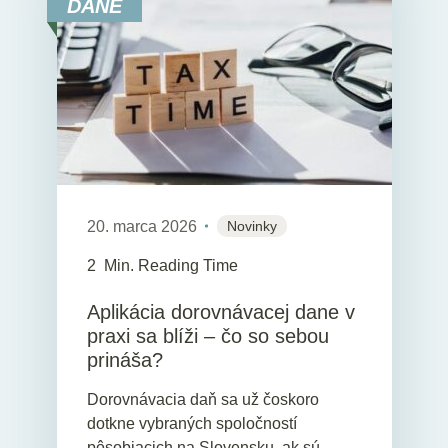
DANE
20. marca 2026
Novinky
2
Min. Reading Time
Aplikácia dorovnávacej dane v
praxi sa blíži – čo so sebou
prináša?
Dorovnávacia daň sa už čoskoro
dotkne vybraných spoločností
pôsobiacich na Slovensku, ak sú