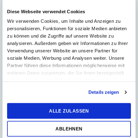
Bezhotovostné platby:
legislatívna zmena posúva
Diese Webseite verwendet Cookies
účinnosť na máj 2026
Wir verwenden Cookies, um Inhalte und Anzeigen zu
personalisieren, Funktionen für soziale Medien anbieten
Povinnosť predávajúceho umožniť
zu können und die Zugriffe auf unsere Website zu
zákazníkom bezhotovostnú platbu pri
analysieren. Außerdem geben wir Informationen zu Ihrer
úhrade nad 1 euro sa posúva
Verwendung unserer Website an unsere Partner für
na 1.5.2026. Pôvodne mala byť táto
soziale Medien, Werbung und Analysen weiter. Unsere
povinnosť zavedená od 1.3....
Partner führen diese Informationen möglicherweise mit
weiteren Daten zusammen, die Sie ihnen bereitgestellt
haben oder die sie im Rahmen Ihrer Nutzung der Dienste
gesammelt haben.
Details zeigen
DAŇOVÉ PORADENSTVO
ALLE ZULASSEN
ABLEHNEN