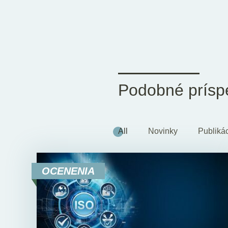
Podobné prísp
All
Novinky
Publiká
OCENENIA