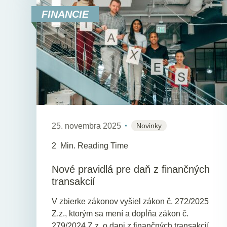
FINANCIE
25. novembra 2025
Novinky
2
Min. Reading Time
Nové pravidlá pre daň z finančných
transakcií
V zbierke zákonov vyšiel zákon č. 272/2025
Z.z., ktorým sa mení a dopĺňa zákon č.
279/2024 Z.z. o dani z finančných transakcií