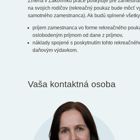
Zmena v Zákonníku práce poskytuje pre zamestn
na svojich rodičov (rekreačný poukaz bude môcť vy
samotného zamestnanca). Ak budú splnené všetky n
príjem zamestnanca vo forme rekreačného poukaz
oslobodeným príjmom od dane z príjmov,
náklady spojené s poskytnutím tohto rekreačné
daňovým výdavkom.
Vaša kontaktná osoba