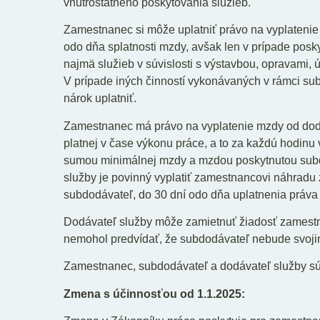
vnútroštátneho poskytovania služieb.
Zamestnanec si môže uplatniť právo na vyplateni
odo dňa splatnosti mzdy, avšak len v prípade posk
najmä služieb v súvislosti s výstavbou, opravami,
V prípade iných činností vykonávaných v rámci su
nárok uplatniť.
Zamestnanec má právo na vyplatenie mzdy od dodá
platnej v čase výkonu práce, a to za každú hodinu
sumou minimálnej mzdy a mzdou poskytnutou subd
služby je povinný vyplatiť zamestnancovi náhradu 
subdodávateľ, do 30 dní odo dňa uplatnenia práva
Dodávateľ služby môže zamietnuť žiadosť zamestn
nemohol predvídať, že subdodávateľ nebude svoj
Zamestnanec, subdodávateľ a dodávateľ služby sú 
Zmena s účinnosťou od 1.1.2025: