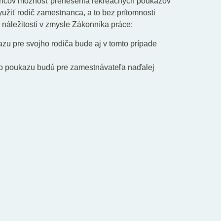
ancov možnosť prenesenia rekreačných poukazov
užiť rodič zamestnanca, a to bez prítomnosti
áležitosti v zmysle Zákonníka práce:
u pre svojho rodiča bude aj v tomto prípade
ho poukazu budú pre zamestnávateľa naďalej