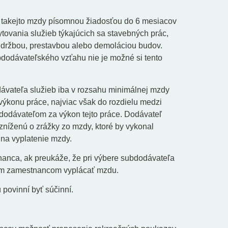
e takejto mzdy písomnou žiadosťou do 6 mesiacov
ytovania služieb týkajúcich sa stavebných prác,
 údržbou, prestavbou alebo demoláciou budov.
bdodávateľského vzťahu nie je možné si tento
vateľa služieb iba v rozsahu minimálnej mzdy
 výkonu práce, najviac však do rozdielu medzi
odávateľom za výkon tejto práce. Dodávateľ
zníženú o zrážky zo mzdy, ktoré by vykonal
 na vyplatenie mzdy.
anca, ak preukáže, že pri výbere subdodávateľa
im zamestnancom vyplácať mzdu.
povinní byť súčinní.