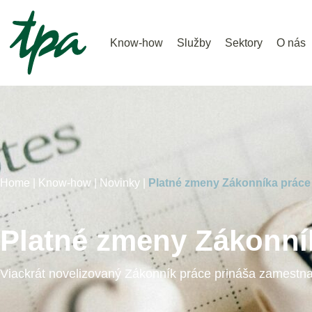
Know-how
Služby
Sektory
O nás
Home |
Know-how |
Novinky |
Platné zmeny Zákonníka práce
Platné zmeny Zákonní
Viackrát novelizovaný Zákonník práce prináša zamestn