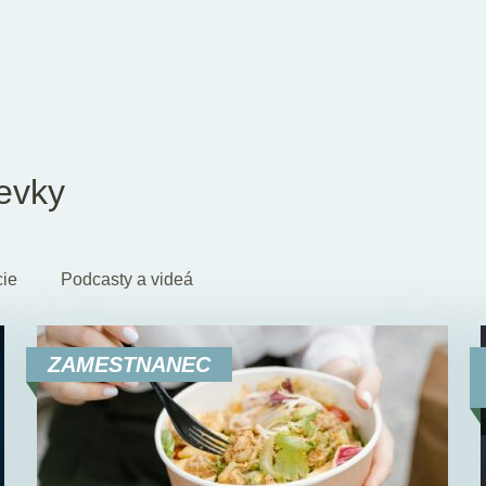
evky
cie
Podcasty a videá
ZAMESTNANEC