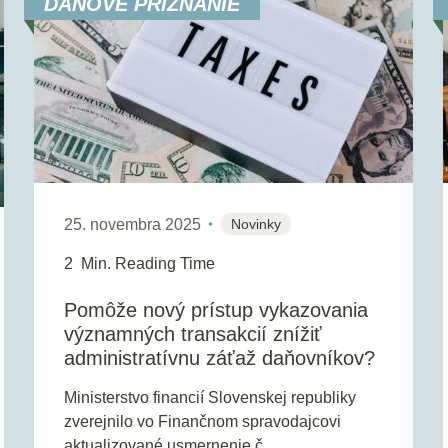
DAŇOVÉ PRIZNANIE
25. novembra 2025
Novinky
2
Min. Reading Time
Pomôže nový prístup vykazovania
významných transakcií znížiť
administratívnu záťaž daňovníkov?
Ministerstvo financií Slovenskej republiky
zverejnilo vo Finančnom spravodajcovi
aktualizované usmernenie č.