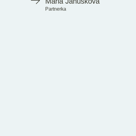
Mária Janušková
Partnerka