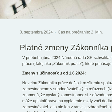
3. septembra 2024
Čas na prečítanie:
2
Min.
Platné zmeny Zákonníka 
V priebehu júna 2024 Národná rada SR schválila d
práce (ďalej ako „Zákonník práce“), ktoré prinášaj
Zmeny s účinnosťou od 1.8.2024:
Novelou Zákonníka práce došlo k rozšíreniu spolu
zamestnancom v subdodávateľských reťazcoch (tzv
znamená, že vyslaný zamestnanec si z dôvodu pos
môže uplatniť právo na vyplatenie mzdy voči dodáv
zamestnávateľ, a to nie len v rámci cezhraničného