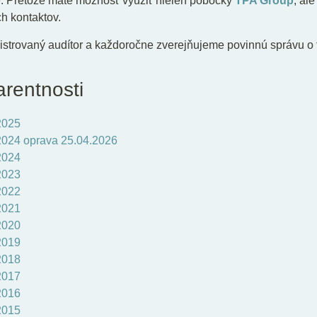
. Pretože máte možnosť využiť nielen pobočky
TPA Group
, al
h kontaktov.
gistrovaný audítor a každoročne zverejňujeme povinnú správu o 
arentnosti
2025
 2024 oprava 25.04.2026
2024
2023
2022
2021
2020
2019
2018
2017
2016
2015