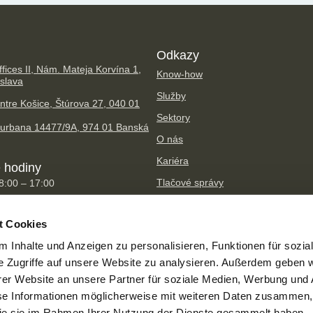
Odkazy
fices II, Nám. Mateja Korvína 1,
Know-how
islava
Služby
ntre Košice, Štúrova 27, 040 01
Sektory
Hurbana 14477/9A, 974 01 Banská
O nás
Kariéra
 hodiny
Tlačové správy
08:00 – 17:00
TPA Group
t Cookies
 Inhalte und Anzeigen zu personalisieren, Funktionen für sozia
e Zugriffe auf unsere Website zu analysieren. Außerdem geben w
er Website an unsere Partner für soziale Medien, Werbung und 
Imprint
Ochrana osobných údajov
se Informationen möglicherweise mit weiteren Daten zusammen, 
Súhlas so spracúvaním osobných údajov
 die sie im Rahmen Ihrer Nutzung der Dienste gesammelt haben.