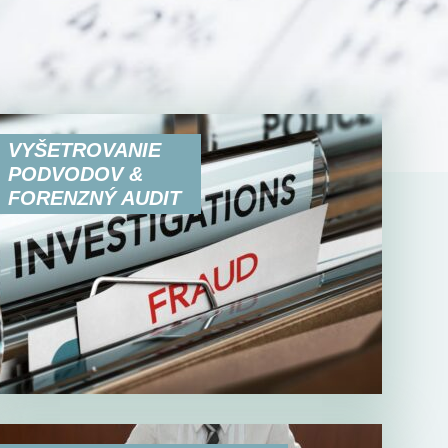
VYŠETROVANIE
PODVODOV &
FORENZNÝ AUDIT