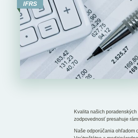
IFRS
Kvalita našich poradenských 
zodpovednosť presahuje ráme
Naše odporúčania ohľadom ob