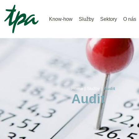
Know-how
Služby
Sektory
O nás
Home |
Služby |
Audit
Audit