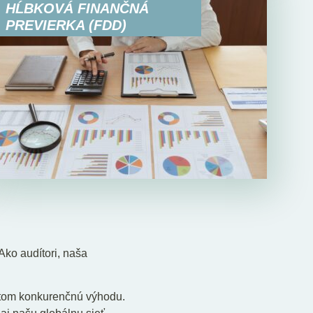
HĹBKOVÁ FINANČNÁ
PREVIERKA (FDD)
Ako audítori, naša
ntom konkurenčnú výhodu.