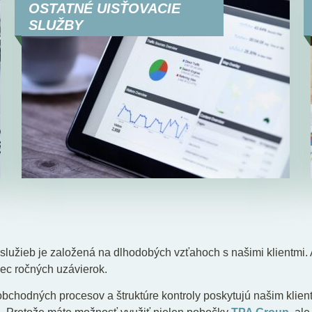
OSTATNÉ UISŤOVACIE
SLUŽBY
služieb je založená na dlhodobých vzťahoch s našimi klientmi. 
c ročných uzávierok.
chodných procesov a štruktúre kontroly poskytujú našim klie