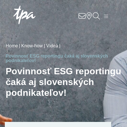
Know-how
Služby
Home |
Know-how |
Videá |
Sektory
Povinnosť ESG reportingu čaká aj slovenských
podnikateľov!
O nás
Povinnosť ESG reportingu
čaká aj slovenských
Kariéra
podnikateľov!
Kontakt
Pobočky