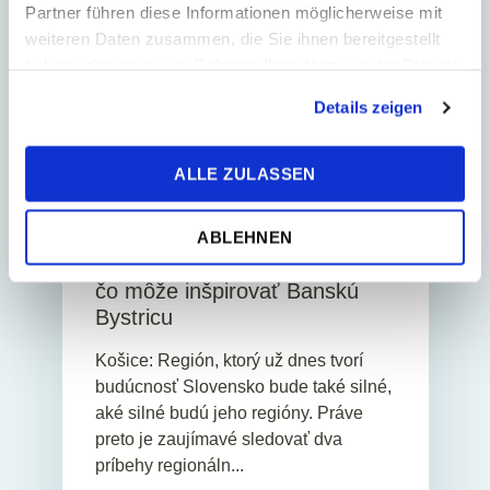
Partner führen diese Informationen möglicherweise mit
weiteren Daten zusammen, die Sie ihnen bereitgestellt
haben oder die sie im Rahmen Ihrer Nutzung der Dienste
gesammelt haben.
Details zeigen
22. júna 2026
Novinky
ALLE ZULASSEN
3
Min. Reading Time
Regióny budúcnosti: Prečo sa
ABLEHNEN
dnes oplatí sledovať Košice a
čo môže inšpirovať Banskú
Bystricu
Košice: Región, ktorý už dnes tvorí
budúcnosť Slovensko bude také silné,
aké silné budú jeho regióny. Práve
preto je zaujímavé sledovať dva
príbehy regionáln...