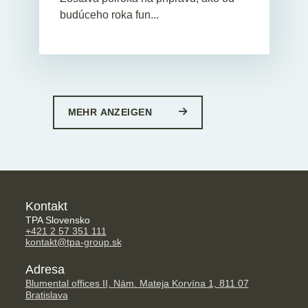
budúceho roka fun...
MEHR ANZEIGEN
Kontakt
TPA Slovensko
+421 2 57 351 111
kontakt@tpa-group.sk
Adresa
Blumental offices II, Nám. Mateja Korvína 1, 811 07
Bratislava