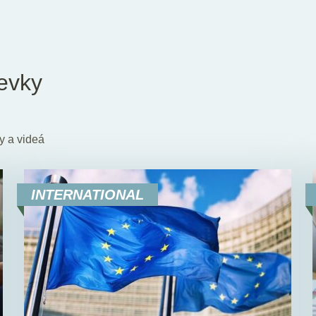
evky
y a videá
INTERNATIONAL