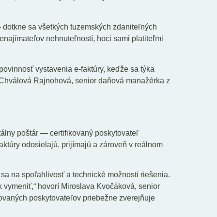
 — dotkne sa všetkých tuzemských zdaniteľných
enajímateľov nehnuteľností, hoci sami platiteľmi
 povinnosť vystavenia e-faktúry, keďže sa týka
a Chválová Rajnohová, senior daňová manažérka z
lny poštár — certifikovaný poskytovateľ
aktúry odosielajú, prijímajú a zároveň v reálnom
 sa na spoľahlivosť a technické možnosti riešenia.
 vymeniť,“ hovorí Miroslava Kvočáková, senior
ovaných poskytovateľov priebežne zverejňuje