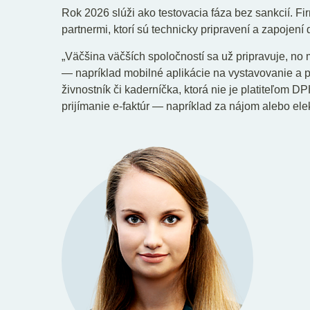
Rok 2026 slúži ako testovacia fáza bez sankcií. F
partnermi, ktorí sú technicky pripravení a zapojení 
„Väčšina väčších spoločností sa už pripravuje, no 
— napríklad mobilné aplikácie na vystavovanie a pr
živnostník či kaderníčka, ktorá nie je platiteľom D
prijímanie e-faktúr — napríklad za nájom alebo elek