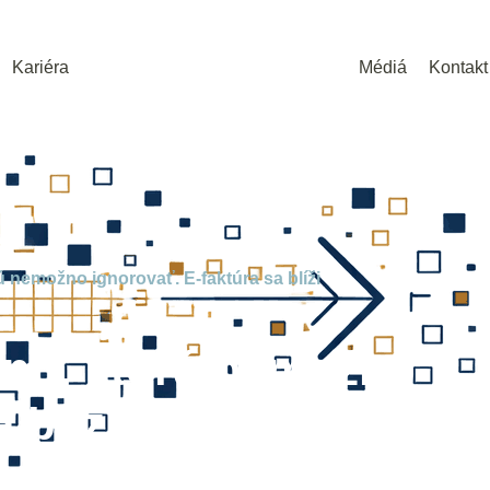
Kariéra
Médiá
Kontakt
 nemožno ignorovať. E-faktúra sa blíži
nu, ktorú nemožno
 blíži