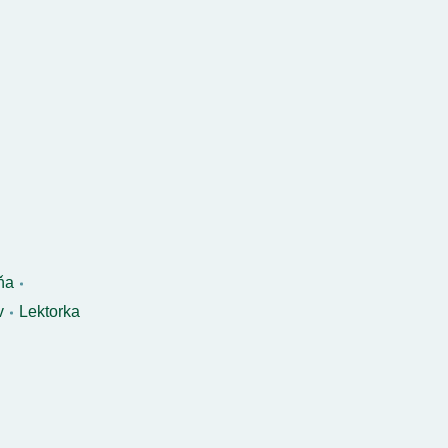
ňa
v
Lektorka