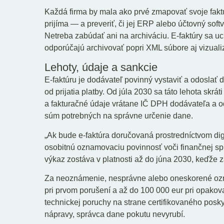
Každá firma by mala ako prvé zmapovať svoje faktur
prijíma — a preveriť, či jej ERP alebo účtovný sof
Netreba zabúdať ani na archiváciu. E-faktúry sa u
odporúčajú archivovať popri XML súbore aj vizuali
Lehoty, údaje a sankcie
E-faktúru je dodávateľ povinný vystaviť a odoslať 
od prijatia platby. Od júla 2030 sa táto lehota skrát
a fakturačné údaje vrátane IČ DPH dodávateľa a o
súm potrebných na správne určenie dane.
„Ak bude e-faktúra doručovaná prostredníctvom dig
osobitnú oznamovaciu povinnosť voči finančnej sp
výkaz zostáva v platnosti až do júna 2030, keďže 
Za neoznámenie, nesprávne alebo oneskorené ozn
pri prvom porušení a až do 100 000 eur pri opako
technickej poruchy na strane certifikovaného posk
nápravy, správca dane pokutu nevyrubí.