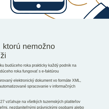
, ktorú nemožno
ži
tku budúceho roka prakticky každý podnik na
dúceho roka fungovať s e-faktúrou
ktúrovaný elektronický dokument vo formáte XML,
 automatizované spracovanie v informačných
027 vzťahuje na všetkých tuzemských platiteľov
teľmi, nezdaniteľnými právnickými osobami alebo