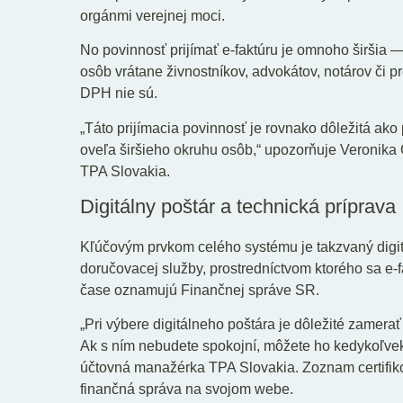
orgánmi verejnej moci.
No povinnosť prijímať e-faktúru je omnoho širšia
osôb vrátane živnostníkov, advokátov, notárov či pr
DPH nie sú.
„Táto prijímacia povinnosť je rovnako dôležitá ako
oveľa širšieho okruhu osôb,“ upozorňuje Veronik
TPA Slovakia.
Digitálny poštár a technická príprava
Kľúčovým prvkom celého systému je takzvaný digitá
doručovacej služby, prostredníctvom ktorého sa e-f
čase oznamujú Finančnej správe SR.
„Pri výbere digitálneho poštára je dôležité zamerať
Ak s ním nebudete spokojní, môžete ho kedykoľvek
účtovná manažérka TPA Slovakia. Zoznam certifik
finančná správa na svojom webe.