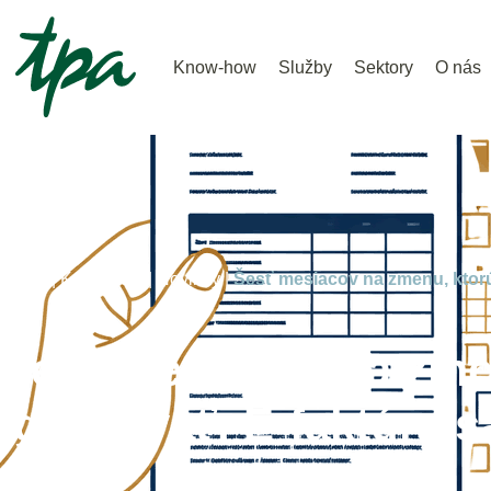
Know-how
Služby
Sektory
O nás
Home |
Know-how |
Novinky |
Šesť mesiacov na zmenu, ktorú
Šesť mesiacov na zme
ignorovať. E-faktúra sa