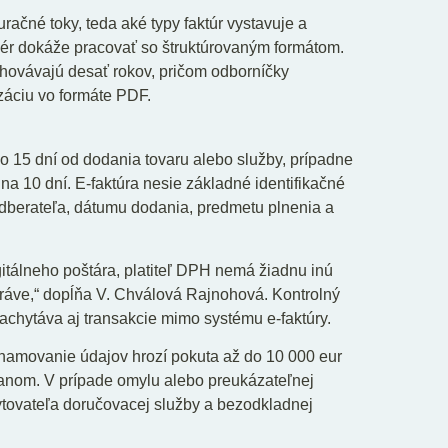
ačné toky, teda aké typy faktúr vystavuje a
tvér dokáže pracovať so štruktúrovaným formátom.
chovávajú desať rokov, pričom odborníčky
záciu vo formáte PDF.
do 15 dní od dodania tovaru alebo služby, prípadne
i na 10 dní. E-faktúra nesie základné identifikačné
dberateľa, dátumu dodania, predmetu plnenia a
itálneho poštára, platiteľ DPH nemá žiadnu inú
ráve,“ dopĺňa V. Chválová Rajnohová. Kontrolný
zachytáva aj transakcie mimo systému e-faktúry.
amovanie údajov hrozí pokuta až do 10 000 eur
vanom. V prípade omylu alebo preukázateľnej
ytovateľa doručovacej služby a bezodkladnej