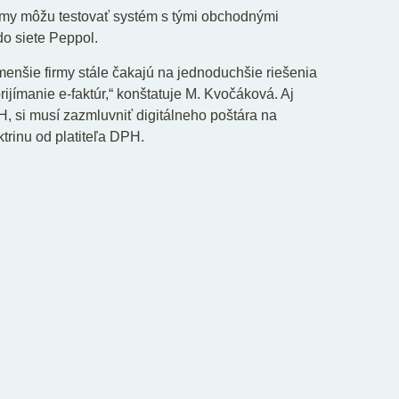
irmy môžu testovať systém s tými obchodnými
do siete Peppol.
menšie firmy stále čakajú na jednoduchšie riešenia
ijímanie e-faktúr,“ konštatuje M. Kvočáková. Aj
PH, si musí zazmluvniť digitálneho poštára na
trinu od platiteľa DPH.